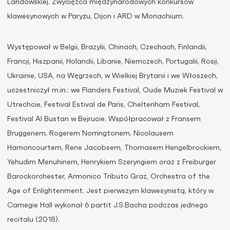
Landowskiej. Zwycięzca międzynarodowych konkursów
klawesynowych w Paryżu, Dijon i ARD w Monachium.
Występował w Belgii, Brazylii, Chinach, Czechach, Finlandii,
Francji, Hiszpanii, Holandii, Libanie, Niemczech, Portugalii, Rosji,
Ukrainie, USA, na Węgrzech, w Wielkiej Brytanii i we Włoszech,
uczestniczył m.in.: we Flanders Festival, Oude Muziek Festival w
Utrechcie, Festival Estival de Paris, Cheltenham Festival,
Festival Al Bustan w Bejrucie. Współpracował z Fransem
Bruggenem, Rogerem Norringtonem, Nicolausem
Harnoncourtem, Rene Jacobsem, Thomasem Hengelbrockiem,
Yehudim Menuhinem, Henrykiem Szeryngiem oraz z Freiburger
Barockorchester, Armonico Tributo Graz, Orchestra of the
Age of Enlightenment. Jest pierwszym klawesynistą, który w
Carnegie Hall wykonał 6 partit J.S.Bacha podczas jednego
recitalu (2018).