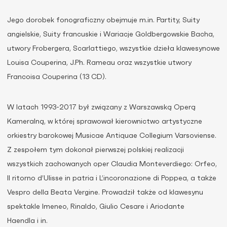
Jego dorobek fonograficzny obejmuje m.in. Partity, Suity
angielskie, Suity francuskie i Wariacje Goldbergowskie Bacha,
utwory Frobergera, Scarlattiego, wszystkie dzieła klawesynowe
Louisa Couperina, J.Ph. Rameau oraz wszystkie utwory
Francoisa Couperina (13 CD).
W latach 1993-2017 był związany z Warszawską Operą
Kameralną, w której sprawował kierownictwo artystyczne
orkiestry barokowej Musicae Antiquae Collegium Varsoviense.
Z zespołem tym dokonał pierwszej polskiej realizacji
wszystkich zachowanych oper Claudia Monteverdiego: Orfeo,
Il ritorno d’Ulisse in patria i L’incoronazione di Poppea, a także
Vespro della Beata Vergine. Prowadził także od klawesynu
spektakle Imeneo, Rinaldo, Giulio Cesare i Ariodante
Haendla i in.