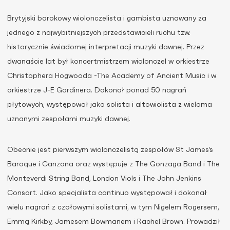
Brytyjski barokowy wiolonczelista i gambista uznawany za
jednego z najwybitniejszych przedstawicieli ruchu tzw.
historycznie świadomej interpretacji muzyki dawnej. Przez
dwanaście lat był koncertmistrzem wiolonczel w orkiestrze
Christophera Hogwooda -The Academy of Ancient Music i w
orkiestrze J-E Gardinera. Dokonał ponad 50 nagrań
płytowych, występował jako solista i altowiolista z wieloma
uznanymi zespołami muzyki dawnej.
Obecnie jest pierwszym wiolonczelistą zespołów St James’s
Baroque i Canzona oraz występuje z The Gonzaga Band i The
Monteverdi String Band, London Viols i The John Jenkins
Consort. Jako specjalista continuo występował i dokonał
wielu nagrań z czołowymi solistami, w tym Nigelem Rogersem,
Emmą Kirkby, Jamesem Bowmanem i Rachel Brown. Prowadził