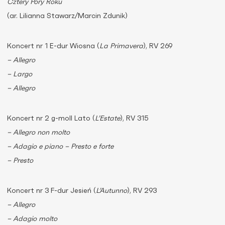
Cztery Pory Roku
(ar. Lilianna Stawarz/Marcin Zdunik)
Koncert nr 1 E-dur Wiosna (
La Primavera
), RV 269
– Allegro
– Largo
– Allegro
Koncert nr 2 g-moll Lato (
L’Estate
), RV 315
– Allegro non molto
– Adagio e piano – Presto e forte
– Presto
Koncert nr 3 F-dur Jesień (
L’Autunno
), RV 293
– Allegro
– Adagio molto