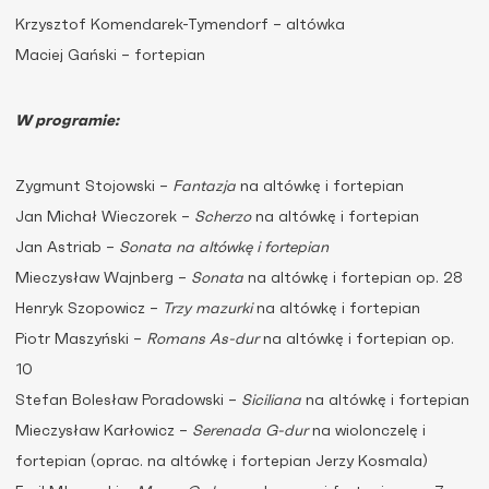
Krzysztof Komendarek-Tymendorf – altówka
Maciej Gański – fortepian
W programie:
Zygmunt Stojowski –
Fantazja
na altówkę i fortepian
Jan Michał Wieczorek –
Scherzo
na altówkę i fortepian
Jan Astriab –
Sonata na altówkę i fortepian
Mieczysław Wajnberg –
Sonata
na altówkę i fortepian op. 28
Henryk Szopowicz –
Trzy mazurki
na altówkę i fortepian
Piotr Maszyński –
Romans As-dur
na altówkę i fortepian op.
10
Stefan Bolesław Poradowski –
Siciliana
na altówkę i fortepian
Mieczysław Karłowicz –
Serenada G-dur
na wiolonczelę i
fortepian (oprac. na altówkę i fortepian Jerzy Kosmala)