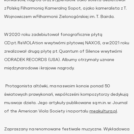
z Polską Filharmonią Kameralną Sopot, a jako kameralista z T
.
Wojnowiczem w Filharmonii Zielonogórskiej im. T
.
Bairda.
W 2020 roku zadebiutował fonograficznie płytą
CD pt.
ReVIOLAtion
w wytwórni płytowej NAXOS, a w 2021 roku
zrealizował drugą płytę pt.
Quantum of Silence
w wytwórni
ODRADEK RECORDS (USA). Albumy otrzymały uznane
międzynarodowe i krajowe nagrody.
P
rotagonist
a
altówki, ma na swoim koncie ponad 50
światowych prawykonań, współcześni kompozytorzy dedykują
mu swoje dzieła. Jego artykuły publikowane są m.in. w:
Journal
of the American Viola
Society
i
na portalu
meakultura.pl
.
Zapraszany na renomowane festiwale muzyczne. Wykładowca