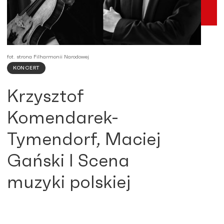
fot. strona Filharmonii Narodowej
KONCERT
Krzysztof
Komendarek-
Tymendorf, Maciej
Gański I Scena
muzyki polskiej