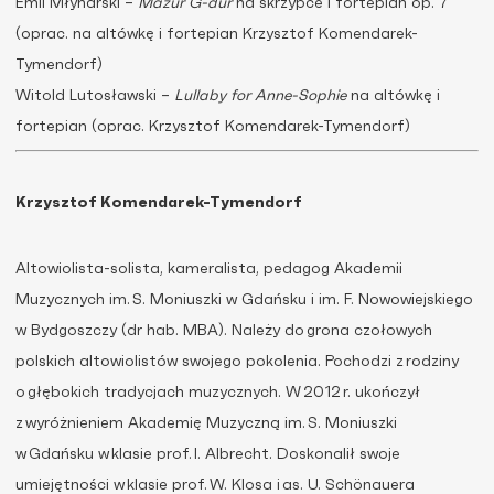
Emil Młynarski –
Mazur G-dur
na skrzypce i fortepian op. 7
(oprac. na altówkę i fortepian Krzysztof Komendarek-
Tymendorf)
Witold Lutosławski –
Lullaby for Anne-Sophie
na altówkę i
fortepian (oprac. Krzysztof Komendarek-Tymendorf)
Krzysztof
Komendarek-Tymendorf
Altowiolista-solista, kameralista, pedagog
Akademii
Muzyczn
ych
im. S. Moniuszki
w Gdańsku i
im. F
.
Nowowiejskiego
w Bydgoszczy
(dr hab. MBA)
.
Należy do grona czołowych
polskich altowiolistów swojego pokolenia. Pochodzi z rodziny
o głębokich tradycjach muzycznych.
W 2012 r. ukończył
z wyróżnieniem Akademię Muzyczną im. S
.
Moniuszki
w Gdańsku w klasie prof. I
.
Albrecht. Doskonalił swoje
umiejętności w klasie prof. W
.
Klosa i as. U
.
Schönauer
a