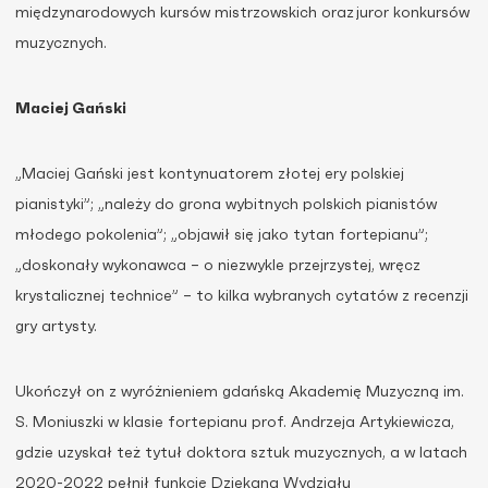
międzynarodowych
kursów mistrzowskich oraz juror konkursów
muzycznych
.
Maciej Gański
„Maciej Gański jest kontynuatorem złotej ery polskiej
pianistyki”; „należy do grona wybitnych polskich pianistów
młodego pokolenia”; „objawił się jako tytan fortepianu”;
„doskonały wykonawca – o niezwykle przejrzystej, wręcz
krystalicznej technice” – to kilka wybranych cytatów z recenzji
gry artysty.
Ukończył on z wyróżnieniem gdańską Akademię Muzyczną im.
S. Moniuszki w klasie fortepianu prof. Andrzeja Artykiewicza,
gdzie uzyskał też tytuł doktora sztuk muzycznych, a w latach
2020-2022 pełnił funkcję Dziekana Wydziału