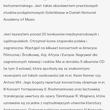
Instrumentalnego. Jest także absolwentem prestiżowych
studiów podyplomowych Solistklasse w Danish National
Academy of Music.
Jest laureatem ponad 20 konkursów międzynarodowych i
ogólnopolskich. Otrzymał liczne stypendia polskie i
zagraniczne. Wystąpił na kilkuset koncertach w Ameryce
Północnej i Środkowej, Azji, Afryce i Europie. Nagrywał dla
zagranicznych telewizji i radiów. Ma w dorobku 5 albumów CD
(w tym 3 solowe), które spotkały się ze znakomitymi
recenzjami od takich osobowości jak m.in. Kevin Kenner czy
Antoni Wit. Jego bogaty repertuar koncertowy obejmuje m.in.
III Koncert fortepianowy S. Rachmaninowa oraz lisztowską
transkrypcję uwertury do opery Tännhauser R. Wagnera, które
uznawane są za jedne z najtrudniejszych utworów literatury
fortepianowej. Dokonał polskiego prawykonania IV Koncertu