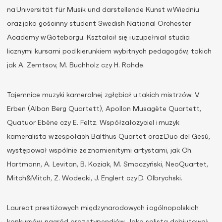
na
Universitä
t
fü
r
Musik
un
d
darstellend
e
Kunst w Wiedniu
oraz jako gościnny student
Swedis
h
Nationa
l
Orcheste
r
Academ
y
w Göteborgu. Kształcił się i uzupełniał studia
licznymi kursami pod kierunkiem wybitnych pedagogów, takich
jak A
.
Zemtso
v
, M
.
Buchholz
czy
H
.
Rohde
.
Tajemnice muzyki kameralnej zgłębiał u takich mistrzów: V
.
Erben
(Alban Berg
Quartett
), Apollon
Musagète
Quartett
,
Quatuor
Ebène
czy
E
.
Feltz
. Współzałożyciel i muzyk
kameralista w zespołach Balthus Quartet oraz Duo del
Gesù
,
występował wspólnie ze znamienitymi artystami, jak Ch
.
Hartmann, A
.
Levitan
, B
.
Koziak
, M
.
Smoczyński,
NeoQuartet
,
Mitch&Mitch
, Z
.
Wodecki, J
.
Englert czy D
.
Olbrychski.
Laureat
prestiżowych
międzynarodowych i ogólnopolskich
konkursów, nagród oraz stypendiów.
Jako solista debiutował