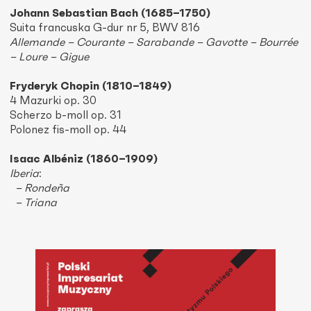
Johann Sebastian Bach (1685–1750)
Suita francuska G-dur nr 5, BWV 816
Allemande –
Courante –
Sarabande –
Gavotte –
Bourrée
–
Loure –
Gigue
Fryderyk Chopin (1810–1849)
4 Mazurki op. 30
Scherzo b-moll op. 31
Polonez fis-moll op. 44
Isaac Albéniz (1860–1909)
Iberia
:
– Rondeña
–
Triana