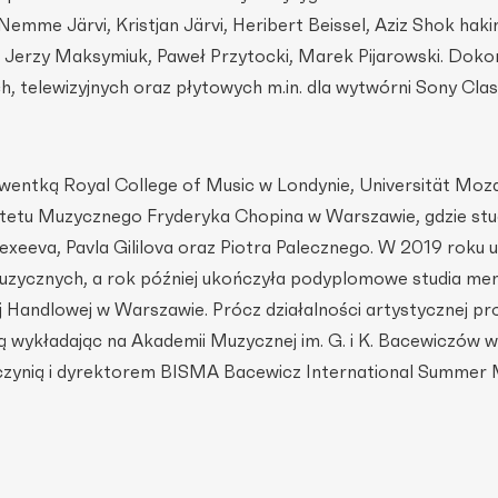
Nem­me Järvi, Kristjan Järvi, Heribert Beissel, Aziz Shok hak
, Jerzy Maksymiuk, Paweł Przy­tocki, Marek Pijarowski. Doko
, telewizyjnych oraz płytowych m.in. dla wytwórni Sony Clas
lwentką Royal College of Music w Lon­dynie, Universität Mo
ytetu Muzycznego Fryderyka Chopina w Warszawie, gdzie stu
exeeva, Pavla Gililova oraz Piotra Pa­lecznego. W 2019 roku 
uzycz­nych, a rok później ukończyła podyplomowe studia me
j Handlowej w Warszawie. Prócz działalności artystycznej pr
 wykładając na Akademii Muzycznej im. G. i K. Bacewiczów w
zynią i dyrektorem BISMA Ba­cewicz International Summer 