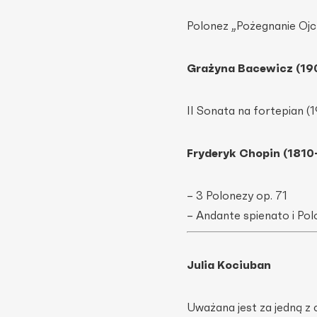
Polonez „Pożegnanie Ojc
Grażyna Bacewicz (19
II Sonata na fortepian (
Fryderyk Chopin (1810
– 3 Polonezy op. 71
– Andante spienato i Pol
Julia Kociuban
Uważana jest za jedną z 