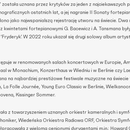
 została uznana przez krytyków za jeden z najciekawszych p
graficznych ostatnich lat, a jej na­granie II Sonaty fortepi
ono jako najwspanialszą rejestrację utworu na świecie. Dwa
z kwintetami fortepianowymi G. Ba­cewicz i A. Tansmana był
ryderyk’. W 2022 roku ukazał się drugi solowy album artystk
stępuje w renomowanych salach kon­certowych w Europie, A
ssaal w Monachium, Konzerthaus w Wiedniu i w Berlinie czy Lae
na na najbardziej prestiżowe fe­stiwale muzyczne na świecie
n, La Folle Journée, Young Euro Classic w Berlinie, Wielkanoc
hovena, Kissinger Sommer.
ała z towarzyszeniem uznanych orkiestr kameralnych i sym
honi­ker, Wiedeńska Orkiestra Radiowa ORF, Orkiestra Symf
acowała z wieloma cenionymi dyry­gentami m.in.: Howard Gr