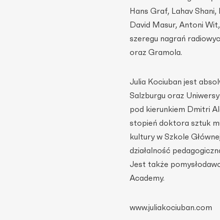
Hans Graf, Lahav Shani, 
David Masur, Antoni Wit
szeregu nagrań radiowych
oraz Gramola.
Julia Kociuban jest abso
Salzburgu oraz Uniwers
pod kierunkiem Dmitri Al
stopień doktora sztuk m
kultury w Szkole Główne
działalność pedagogiczną
Jest także pomysłodawc
Academy.
www.juliakociuban.com