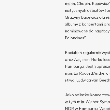
mann, Chopin, Bacewicz”
nistycznych debiutów fono
Grażyny Bacewicz określ
albumy z koncertami ora
nominowane do nagrody ‘F
Po­lonaises”.
Kociuban regularnie wy
oraz Azji, m.in. Herku le
Hamburgu. Jest zaprasza
m.in. La Roque­d’Anthéro
stiwal Ludwiga van Beet
Jako solistka koncertow
w tym m.in. Wiener Symp
NDR w Hamburgu. Współpr