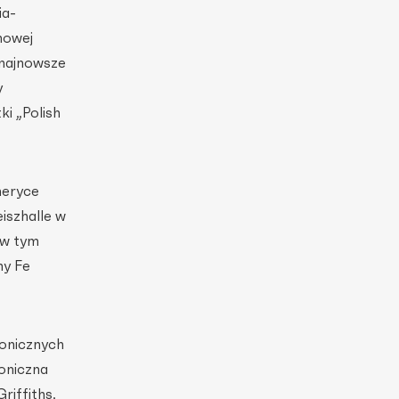
ia­
anowej
 najnowsze
y
i „Polish
meryce
iszhal­le w
 w tym
ny Fe
fonicznych
oniczna
iffiths,