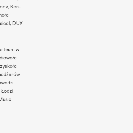
imov, Ken­
nała
sical, DUX
zarteum w
diowała
uzyskała
nadże­rów
owadzi
 Łodzi.
Music