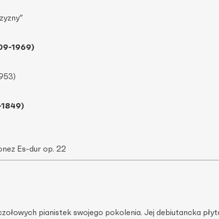
zyzny”
09-1969)
1953)
-1849)
onez Es-dur op. 22
czołowych pianistek swojego poko­lenia. Jej debiutancka pły