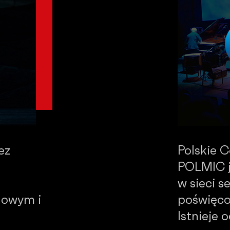
ez
Polskie 
POLMIC j
w sieci 
dowym i
poświęco
Istnieje 