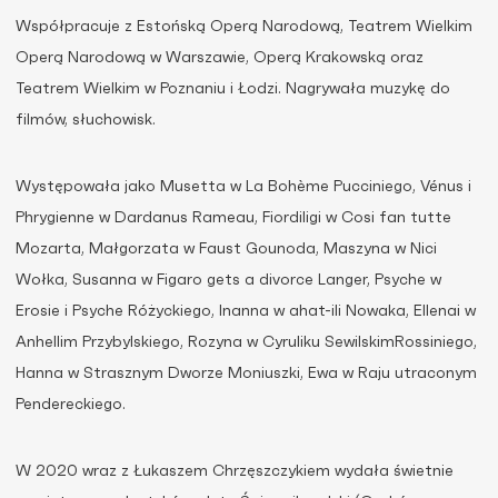
Współpracuje z Estońską Operą Narodową, Teatrem Wielkim
Operą Narodową w Warszawie, Operą Krakowską oraz
Teatrem Wielkim w Poznaniu i Łodzi. Nagrywała muzykę do
filmów, słuchowisk.
Występowała jako Musetta w La Bohème Pucciniego, Vénus i
Phrygienne w Dardanus Rameau, Fiordiligi w Cosi fan tutte
Mozarta, Małgorzata w Faust Gounoda, Maszyna w Nici
Wołka, Susanna w Figaro gets a divorce Langer, Psyche w
Erosie i Psyche Różyckiego, Inanna w ahat-ili Nowaka, Ellenai w
Anhellim Przybylskiego, Rozyna w Cyruliku SewilskimRossiniego,
Hanna w Strasznym Dworze Moniuszki, Ewa w Raju utraconym
Pendereckiego.
W 2020 wraz z Łukaszem Chrzęszczykiem wydała świetnie