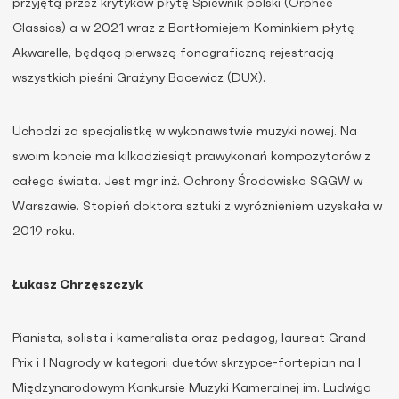
przyjętą przez krytyków płytę Śpiewnik polski (Orphée
Classics) a w 2021 wraz z Bartłomiejem Kominkiem płytę
Akwarelle, będącą pierwszą fonograficzną rejestracją
wszystkich pieśni Grażyny Bacewicz (DUX).
Uchodzi za specjalistkę w wykonawstwie muzyki nowej. Na
swoim koncie ma kilkadziesiąt prawykonań kompozytorów z
całego świata. Jest mgr inż. Ochrony Środowiska SGGW w
Warszawie. Stopień doktora sztuki z wyróżnieniem uzyskała w
2019 roku.
Łukasz Chrzęszczyk
Pianista, solista i kameralista oraz pedagog, laureat Grand
Prix i I Nagrody w kategorii duetów skrzypce-fortepian na I
Międzynarodowym Konkursie Muzyki Kameralnej im. Ludwiga