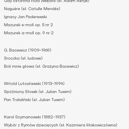
Gdy ostatnia róża zwiędła (sł. Adam Asnyk)
Naguère (sł. Catulle Mendés)
Ignacy Jan Paderewski
Mazurek e-moll op. 5 nr 2
Mazurek a-moll op. 9 nr 2
G. Bacewicz (1909–1969)
Sroczka (sł. ludowe)
Boli mnie głowa (sł. Grażyna Bacewicz)
Witold Lutosławski (1913–1994)
Spóźniony Słowik (sł. Julian Tuwim)
Pan Tralaliński (sł. Julian Tuwim)
Karol Szymanowski (1882–1937)
Wybór z Rymów dziecięcych (sł. Kazimiera Iłłakowiczówna)