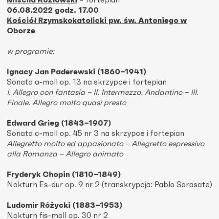
Mischa Kozłowski
– fortepian
06.08.2022 godz. 17.00
Kościół Rzymskokatolicki pw. św. Antoniego w
Oborze
w programie:
Ignacy Jan Paderewski (1860–1941)
Sonata a-moll op. 13 na skrzypce i fortepian
I. Allegro con fantasia – II.
Intermezzo. Andantino –
III.
Finale. Allegro molto quasi presto
Edward Grieg (1843–1907)
Sonata c-moll op. 45 nr 3 na skrzypce i fortepian
Allegretto molto ed appasionato –
Allegretto espressivo
alla Romanza –
Allegro animato
Fryderyk Chopin (1810–1849)
Nokturn Es-dur op. 9 nr 2 (transkrypcja: Pablo Sarasate)
Ludomir Różycki (1883–1953)
Nokturn fis-moll op. 30 nr 2