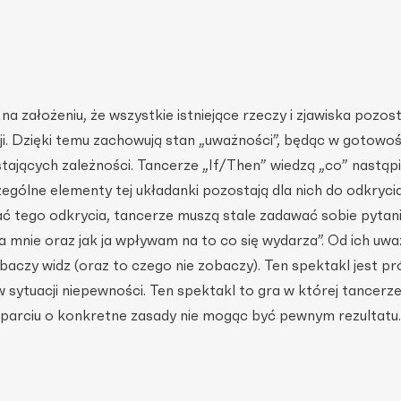
na założeniu, że wszystkie istniejące rzeczy i zjawiska pozost
ji. Dzięki temu zachowują stan „uważności”, będąc w gotowoś
tających zależności. Tancerze „If/Then” wiedzą „co” nastąp
ególne elementy tej układanki pozostają dla nich do odkryci
ć tego odkrycia, tancerze muszą stale zadawać sobie pytanie
 mnie oraz jak ja wpływam na to co się wydarza”. Od ich uwa
obaczy widz (oraz to czego nie zobaczy). Ten spektakl jest p
 sytuacji niepewności. Ten spektakl to gra w której tancerz
arciu o konkretne zasady nie mogąc być pewnym rezultatu.