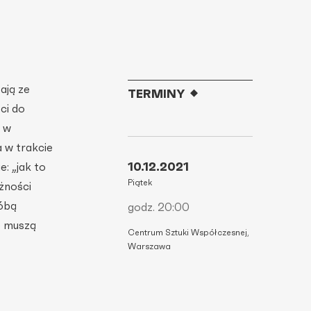
ają ze
TERMINY
ci do
i w
a w trakcie
10.12.2021
: „jak to
Piątek
żności
róbą
godz. 20:00
e muszą
Centrum Sztuki Współczesnej,
Warszawa