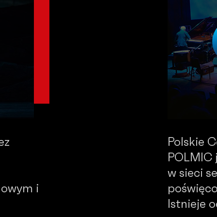
ez
Polskie 
POLMIC j
w sieci 
dowym i
poświęco
Istnieje 