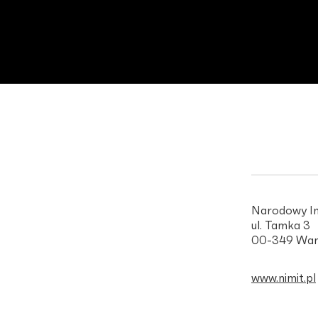
Narodowy In
ul. Tamka 3
00-349 War
www.nimit.pl