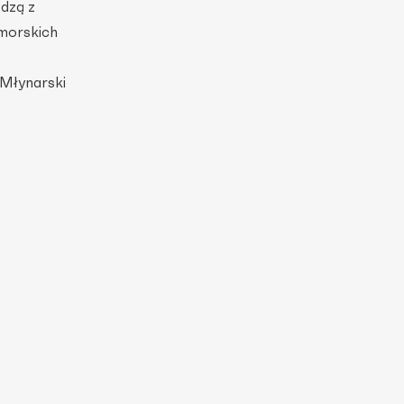
odzą z
 morskich
 Młynarski