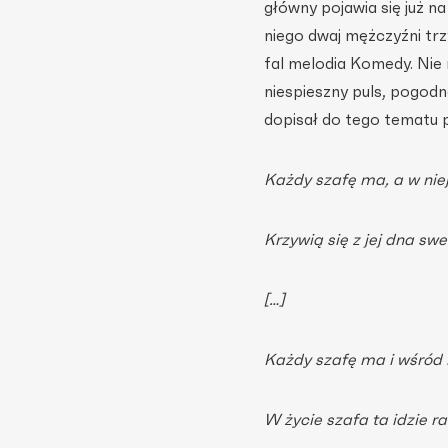
główny pojawia się już n
niego dwaj mężczyźni trz
fal melodia Komedy. Nie 
niespieszny puls, pogodn
dopisał do tego tematu p
Każdy szafę ma, a w nie
Krzywią się z jej dna swe
[…]
Każdy szafę ma i wśród l
W życie szafa ta idzie r