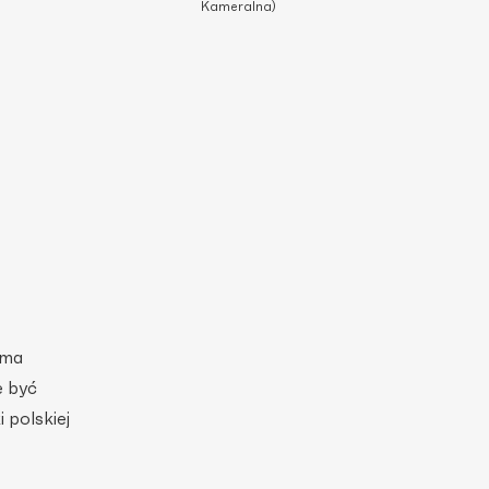
Kameralna)
 ma
e być
 polskiej