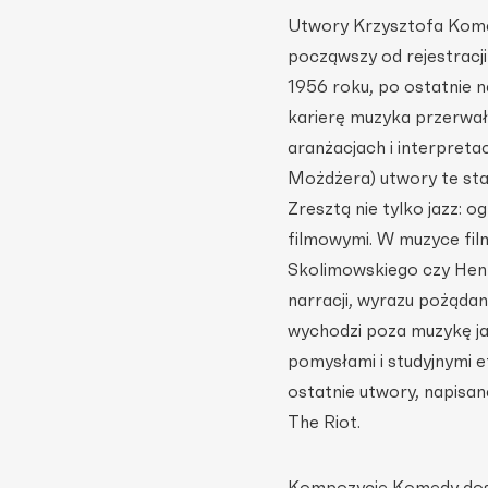
Utwory Krzysztofa Komed
począwszy od rejestrac
1956 roku, po ostatnie n
karierę muzyka przerwała
aranżacjach i interpreta
Możdżera) utwory te stał
Zresztą nie tylko jazz: 
filmowymi. W muzyce fil
Skolimowskiego czy Henn
narracji, wyrazu pożąda
wychodzi poza muzykę ja
pomysłami i studyjnymi 
ostatnie utwory, napisa
The Riot.
Kompozycje Komedy dosk