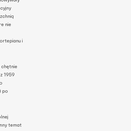
cyjny
rzchnią
e nie
ortepianu i
 chętnie
 z 1959
o
) po
lnej
ynny temat