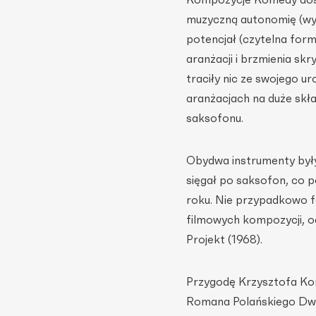
muzyczną autonomię (wyr
potencjał (czytelna form
aranżacji i brzmienia sk
traciły nic ze swojego ur
aranżacjach na duże skła
saksofonu.
Obydwa instrumenty były 
sięgał po saksofon, co 
roku. Nie przypadkowo 
filmowych kompozycji, od
Projekt (1968).
Przygodę Krzysztofa Kom
Romana Polańskiego Dwaj 