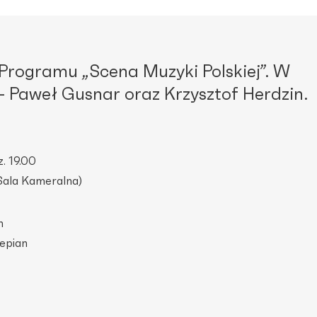
 Programu
„
Scena Muzyki Polskiej”. W
– Paweł Gusnar oraz Krzysztof Herdzin.
. 19.00
Sala Kameralna)
n
tepian