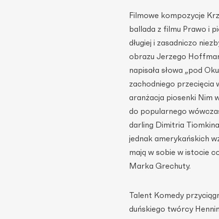
Filmowe kompozycje Krz
ballada z filmu Prawo i 
długiej i zasadniczo ni
obrazu Jerzego Hoffmana
napisała słowa „pod Oku
zachodniego przecięcia w
aranżacja piosenki Nim w
do popularnego wówczas
darling Dimitria Tiomkin
jednak amerykańskich wz
mają w sobie w istocie c
Marka Grechuty.
Talent Komedy przyciągn
duńskiego twórcy Henning