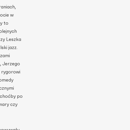
raniach,
ocie w
y to
olejnych
czy Leszka
ki jazz.
azami
, Jerzego
ł rygorowi
Komedy
ycznymi
 choćby po
mary czy
chowywały