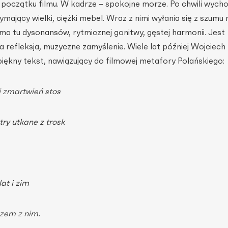
a początku filmu. W kadrze – spokojne morze. Po chwili wych
ymający wielki, ciężki mebel. Wraz z nimi wyłania się z szumu
ma tu dysonansów, rytmicznej gonitwy, gęstej harmonii. Jest
a refleksja, muzyczne zamyślenie. Wiele lat później Wojciech
iękny tekst, nawiązujący do filmowej metafory Polańskiego:
j zmartwień stos
try utkane z trosk
at i zim
azem z nim.