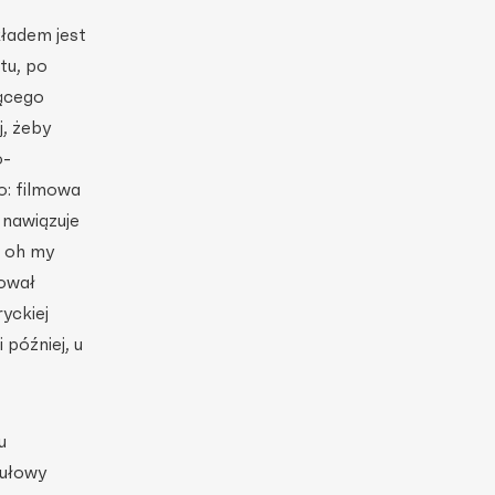
ładem jest
tu, po
jącego
, żeby
o-
o: filmowa
 nawiązuje
e oh my
iował
yckiej
później, u
u
tułowy