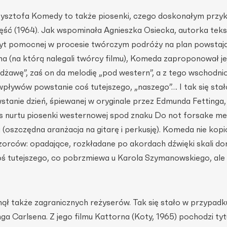
ysztofa Komedy to także piosenki, czego doskonałym przyk
pięść (1964). Jak wspominała Agnieszka Osiecka, autorka teks
ezbyt pomocnej w procesie twórczym podróży na plan powsta
 (na którą nalegali twórcy filmu), Komeda zaproponował jej
dżawę”, zaś on da melodię „pod western”, a z tego wschodni
pływów powstanie coś tutejszego, „naszego”… I tak się stał
stanie dzień, śpiewanej w oryginale przez Edmunda Fettinga,
 nurtu piosenki westernowej spod znaku Do not forsake m
a (oszczędna aranżacja na gitarę i perkusję). Komeda nie kop
orców: opadające, rozkładane po akordach dźwięki skali dor
oś tutejszego, co pobrzmiewa u Karola Szymanowskiego, ale i 
ął także zagranicznych reżyserów. Tak się stało w przypadk
a Carlsena. Z jego filmu Kattorna (Koty, 1965) pochodzi ty