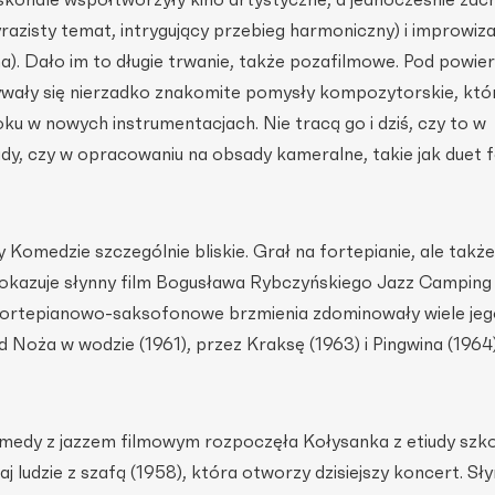
azisty temat, intrygujący przebieg harmoniczny) i improwiza
a). Dało im to długie trwanie, także pozafilmowe. Pod powie
rywały się nierzadko znakomite pomysły kompozytorskie, któr
oku w nowych instrumentacjach. Nie tracą go i dziś, czy to w
dy, czy w opracowaniu na obsady kameralne, takie jak duet f
Komedzie szczególnie bliskie. Grał na fortepianie, ale także
pokazuje słynny film Bogusława Rybczyńskiego Jazz Camping
fortepianowo-saksofonowe brzmienia zdominowały wiele jeg
 Noża w wodzie (1961), przez Kraksę (1963) i Pingwina (1964
edy z jazzem filmowym rozpoczęła Kołysanka z etiudy szko
ludzie z szafą (1958), która otworzy dzisiejszy koncert. Sł