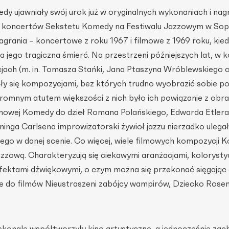
y ujawniały swój urok już w oryginalnych wykonaniach i nag
ji koncertów Sekstetu Komedy na Festiwalu Jazzowym w Sop
agrania – koncertowe z roku 1967 i filmowe z 1969 roku, kied
 jego tragiczna śmierć. Na przestrzeni późniejszych lat, w k
cjach (m. in. Tomasza Stańki, Jana Ptaszyna Wróblewskiego 
y się kompozycjami, bez których trudno wyobrazić sobie pols
ogromnym atutem większości z nich było ich powiązanie z obr
mowej Komedy do dzieł Romana Polańskiego, Edwarda Etlera
inga Carlsena improwizatorski żywioł jazzu nierzadko ulega
nego w danej scenie. Co więcej, wiele filmowych kompozycji 
zzową. Charakteryzują się ciekawymi aranżacjami, koloryst
efektami dźwiękowymi, o czym można się przekonać sięgając
ne do filmów Nieustraszeni zabójcy wampirów, Dziecko Rose
onale współtworzyły kino artystyczne, a jednocześnie za