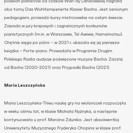
polskich pianistów od czasów Wan-dy Landowskiej nagrała
oba tomy Das Wohltemperierte Klavier Bacha. Jest cenionym
pedagogiem, prowadzi kursy mistrzowskie na całym świecie.
Zasiada w jury krajowych i zagranicznych konkursów
pianistycznych (m.in. w Warszawie, Tel Awiwie, Hamamatsu).
Chętnie sięga po pióro – w 2021 r. ukazała się jej pierwsza
książka – Forte-piano. Prowadziła w Programie Drugim
Polskiego Radia audycje poświęcone muzyce Bacha: Zacznij
od Bacha (2020-2021) oraz Przypadki Bacha (2021).
Maria Leszczyńska
Maria Leszczyńska-Thieu naukę gry na wiolonczeli rozpoczęła
w wieku ośmiu lat, w klasie Michała Nyżnyka, a następnie
kontynuowała u prof. Marcina Zdunika. Jest absolwentką
Uniwersytetu Muzycznego Fryderyka Chopina w klasie prof.