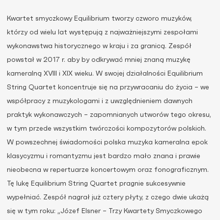
Kwartet smyczkowy Equilibrium tworzy czworo muzyków,
którzy od wielu lat występują z najważniejszymi zespołami
wykonawstwa historycznego w kraju i za granicą. Zespół
powstał w 2017 r. aby by odkrywać mniej znaną muzykę
kameralną XVIII i XIX wieku. W swojej działalności Equilibrium
String Quartet koncentruje się na przywracaniu do życia – we
współpracy z muzykologami i z uwzględnieniem dawnych
praktyk wykonawczych – zapomnianych utworów tego okresu,
w tym przede wszystkim twórczości kompozytorów polskich.
W powszechnej świadomości polska muzyka kameralna epok
klasycyzmu i romantyzmu jest bardzo mało znana i prawie
nieobecna w repertuarze koncertowym oraz fonograficznym.
Tę lukę Equilibrium String Quartet pragnie sukcesywnie
wypełniać. Zespół nagrał już cztery płyty, z czego dwie ukażą
się w tym roku: „Józef Elsner – Trzy Kwartety Smyczkowego