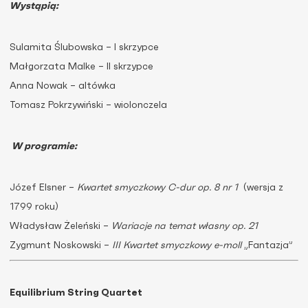
Wystąpią:
Sulamita Ślubowska – I skrzypce
Małgorzata Malke – II skrzypce
Anna Nowak – altówka
Tomasz Pokrzywiński – wiolonczela
W programie:
Józef Elsner –
Kwartet smyczkowy C-dur op. 8 nr 1
(wersja z
1799 roku)
Władysław Żeleński –
Wariacje na temat własny op. 21
Zygmunt Noskowski –
III Kwartet smyczkowy e-moll
„Fantazja”
Equilibrium String Quartet