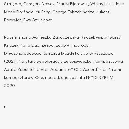
Strugała, Grzegorz Nowak, Marek Pijarowski, Václav Luks, José
Maria Florêncio, Yu Feng, George Tchitchinadze, Łukasz
Borowicz, Ewa Strusińska.
Razem z żoną Agnieszką Zahaczewską-Książek współtworzy
Książek Piano Duo. Zespół zdobył I nagrodę II
Międzynarodowego konkursu Muzyki Polskiej w Rzeszowie
(2021). Na stałe współpracuje ze śpiewaczką i kompozytorką
Agatą Zubel. Ich płyta „Apparition” (CD Accord) z pieśniami
kompozytorów XX w. nagrodzona została FRYDERYKIEM
2020.