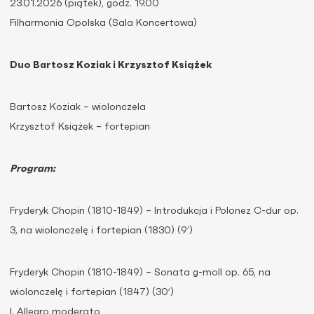
23.01.2026 (piątek), godz. 19.00
Filharmonia Opolska (Sala Koncertowa)
Duo Bartosz Koziak i Krzysztof Książek
Bartosz Koziak – wiolonczela
Krzysztof Książek – fortepian
Program:
Fryderyk Chopin (1810-1849) – Introdukcja i Polonez C-dur op.
3, na wiolonczelę i fortepian (1830) (9’)
Fryderyk Chopin (1810-1849) – Sonata g-moll op. 65, na
wiolonczelę i fortepian (1847) (30’)
I. Allegro moderato