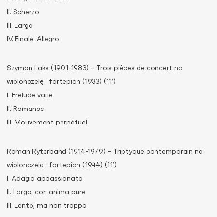
II. Scherzo
III. Largo
IV. Finale. Allegro
Szymon Laks (1901-1983) – Trois pièces de concert na
wiolonczelę i fortepian (1933) (11’)
I. Prélude varié
II. Romance
III. Mouvement perpétuel
Roman Ryterband (1914-1979) – Triptyque contemporain na
wiolonczelę i fortepian (1944) (11’)
I. Adagio appassionato
II. Largo, con anima pure
III. Lento, ma non troppo