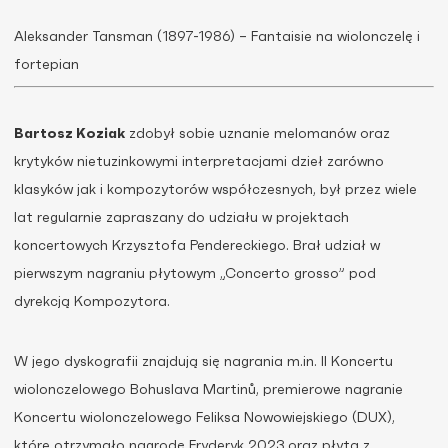
Aleksander Tansman (1897-1986) – Fantaisie na wiolonczelę i
fortepian
Bartosz Koziak
zdobył sobie uznanie melomanów oraz
krytyków nietuzinkowymi interpretacjami dzieł zarówno
klasyków jak i kompozytorów współczesnych, był przez wiele
lat regularnie zapraszany do udziału w projektach
koncertowych Krzysztofa Pendereckiego. Brał udział w
pierwszym nagraniu płytowym „Concerto grosso” pod
dyrekcją Kompozytora.
W jego dyskografii znajdują się nagrania m.in. II Koncertu
wiolonczelowego Bohuslava Martinů, premierowe nagranie
Koncertu wiolonczelowego Feliksa Nowowiejskiego (DUX),
które otrzymało nagrodę Fryderyk 2023 oraz płyta z