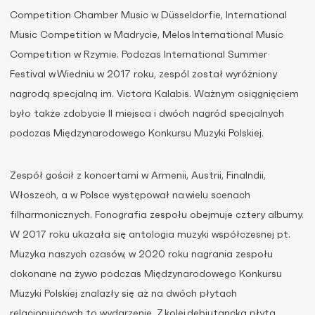
Competition Chamber Music w Düsseldorfie, International
Music Competition w Madrycie, Melos International Music
Competition w Rzymie. Podczas International Summer
Festival w Wiedniu w 2017 roku, zespól został wyróżniony
nagrodą specjalną im. Victora Kalabis. Ważnym osiągnięciem
było także zdobycie II miejsca i dwóch nagród specjalnych
podczas Międzynarodowego Konkursu Muzyki Polskiej.
Zespół gościł z koncertami w Armenii, Austrii, Finalndii,
Włoszech, a w Polsce występował na wielu scenach
filharmonicznych. Fonografia zespołu obejmuje cztery albumy.
W 2017 roku ukazała się antologia muzyki współczesnej pt.
Muzyka naszych czasów, w 2020 roku nagrania zespołu
dokonane na żywo podczas Międzynarodowego Konkursu
Muzyki Polskiej znalazły się aż na dwóch płytach
relacjonujących to wydarzenie. Z kolei debiutancka płyta