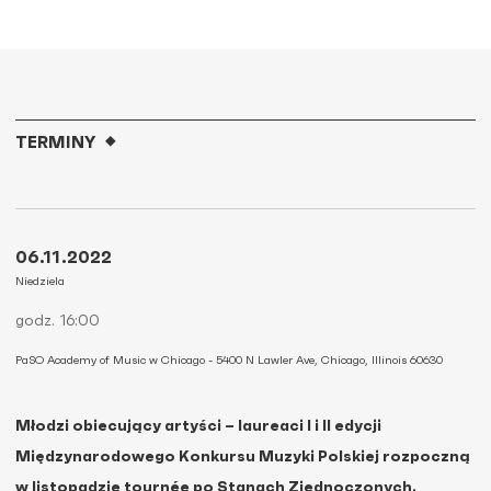
TERMINY
06.11.2022
Niedziela
godz. 16:00
PaSO Academy of Music w Chicago - 5400 N Lawler Ave, Chicago, Illinois 60630
Młodzi obiecujący artyści – laureaci I i II edycji
Międzynarodowego Konkursu Muzyki Polskiej rozpoczną
w listopadzie tournée po Stanach Zjednoczonych.