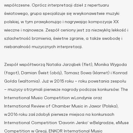
współczesne. Oprócz interpretacji dzieł z repertuaru
światowego, grupa specjalizuje się w wykonawstwie muzyki
polskiej, w tym prawykonując i nagrywając kompozycje XX
wieczne i najnowsze. Zespół ceniony jest za niezwykłą lekkość i
szlachetność brzmienia, świetne zgranie, a także swobodę i
niebanalność muzycznych interpretacji.
Zespół współtworzą Natalia Jarząbek (flet), Monika Wygoda
(fagot), Damian Świst (obój), Tomasz Sowa (klarnet) i Konrad
Gołda (waltornia). Już w 2015 roku – roku powstania zespołu
– muzycy otrzymali pierwsze nagrody podczas konkursów: The
International Music Competition w Londynie oraz
International Review of Chamber Music in Jawor (Polska),
w 2016 roku zaś zdobyli pierwsze miejsca na konkursach
International Competition ‘Davorin Jenko’ w Belgradzie, eMuse
Competition w Grecji, ENKOR International Music