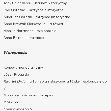
Tony Salar-Verdú – klarnet historyczny
Ewa Golińska – skrzypce historyczne
Aureliusz Goliński – skrzypce historyczne
Anna Krzyżak-Siarkowska – altówka
Monika Hartmann – wiolonczela
Anna Bator – kontrabas
W programie:
Koncert monograficzny:
Józef Krogulski:
Kwartet D-dur
na fortepian, skrzypce, altówkę i wiolonczelę op.
2
Polonaise militaire
na fortepian
2 Mazurki
Oktet d-moll
op.6