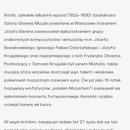
Krótki, zaledwie kilkuletni epizod (1826−1830) działalności
Szkoły Głównej Muzyki powołanej w Warszawie staraniem
Józefa Elsnera zaowocował wykształceniem grupy
znakomitych kompozytorów i wirtuozów, m.in. Józefa
Nowakowskiego, Ignacego Feliksa Dobrzyńskiego i Józefa
Krogulskiego oraz najsłynniejszego z nich Fryderyka Chopina.
Pochodzący z Tarnowa Krogulski był synem Michała, także
muzyka, który wcześnie dostrzegł jego talent i właściwie
pokierował muzycznym rozwojem syna. Ów już jako 10-latek
(nazywany emfatycznie „polskim Mozartem”) popisywał się
wykonaniem koncertu fortepianowego Hummla i szybko
rozwijał karierę wirtuoza.
W swym krótkim, trwającym ledwie lat 27 życiu dał się też