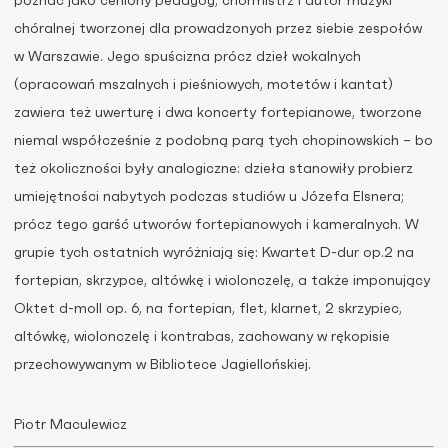
poznać jako ceniony pedagog, chórmistrz i autor muzyki
chóralnej tworzonej dla prowadzonych przez siebie zespołów
w Warszawie. Jego spuścizna prócz dzieł wokalnych
(opracowań mszalnych i pieśniowych, motetów i kantat)
zawiera też uwerturę i dwa koncerty fortepianowe, tworzone
niemal współcześnie z podobną parą tych chopinowskich – bo
też okoliczności były analogiczne: dzieła stanowiły probierz
umiejętności nabytych podczas studiów u Józefa Elsnera;
prócz tego garść utworów fortepianowych i kameralnych. W
grupie tych ostatnich wyróżniają się: Kwartet D-dur op.2 na
fortepian, skrzypce, altówkę i wiolonczelę, a także imponujący
Oktet d-moll op. 6, na fortepian, flet, klarnet, 2 skrzypiec,
altówkę, wiolonczelę i kontrabas, zachowany w rękopisie
przechowywanym w Bibliotece Jagiellońskiej.
Piotr Maculewicz