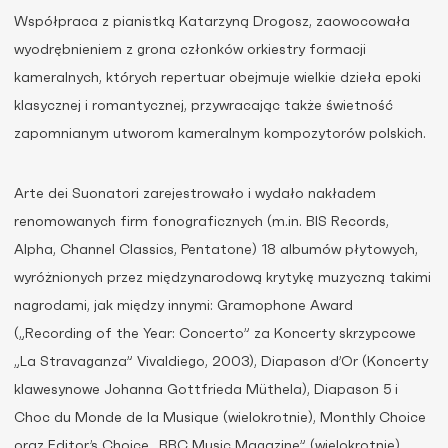
Współpraca z pianistką Katarzyną Drogosz, zaowocowała
wyodrębnieniem z grona członków orkiestry formacji
kameralnych, których repertuar obejmuje wielkie dzieła epoki
klasycznej i romantycznej, przywracając także świetność
zapomnianym utworom kameralnym kompozytorów polskich.
Arte dei Suonatori zarejestrowało i wydało nakładem
renomowanych firm fonograficznych (m.in. BIS Records,
Alpha, Channel Classics, Pentatone) 18 albumów płytowych,
wyróżnionych przez międzynarodową krytykę muzyczną takimi
nagrodami, jak między innymi: Gramophone Award
(„Recording of the Year: Concerto” za Koncerty skrzypcowe
„La Stravaganza” Vivaldiego, 2003), Diapason d’Or (Koncerty
klawesynowe Johanna Gottfrieda Müthela), Diapason 5 i
Choc du Monde de la Musique (wielokrotnie), Monthly Choice
oraz Editor’s Choice „BBC Music Magazine” (wielokrotnie),