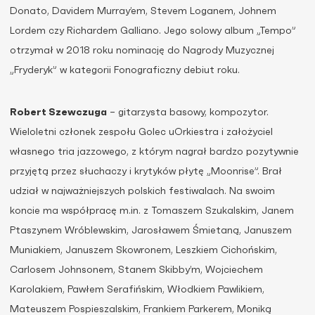
Donato, Davidem Murray’em, Stevem Loganem, Johnem
Lordem czy Richardem Galliano. Jego solowy album „Tempo”
otrzymał w 2018 roku nominację do Nagrody Muzycznej
„Fryderyk” w kategorii Fonograficzny debiut roku.
Robert Szewczuga
– gitarzysta basowy, kompozytor.
Wieloletni członek zespołu Golec uOrkiestra i założyciel
własnego tria jazzowego, z którym nagrał bardzo pozytywnie
przyjętą przez słuchaczy i krytyków płytę „Moonrise”. Brał
udział w najważniejszych polskich festiwalach. Na swoim
koncie ma współpracę m.in. z Tomaszem Szukalskim, Janem
Ptaszynem Wróblewskim, Jarosławem Śmietaną, Januszem
Muniakiem, Januszem Skowronem, Leszkiem Cichońskim,
Carlosem Johnsonem, Stanem Skibby’m, Wojciechem
Karolakiem, Pawłem Serafińskim, Włodkiem Pawlikiem,
Mateuszem Pospieszalskim, Frankiem Parkerem, Moniką