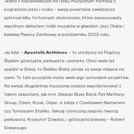
Jedna z najciekawszych na rynku muzycznym formacji z
pogranicza jazzu i rocka – swoje powstanie zawdzięcza
splotowi kilku fortunnych okoliczności, które zaowocowały
wspólnym debiutem trójki muzyków w gliwickim Jazz Clubie i
bielskiej Piwnicy Zamkowej w październiku 2002 roku.
Jej lider –
Apostolis Anthimos
– to urodzony na Pogórzu
Śląskim gitarzysta, perkusista i pianista. Choć wiele lat
spędził w Grecji, to Bielsko-Białą uznaje za swoje miejsce na
ziemi. To tam początek miało wiele jego autorskich projektów.
Na swojej długoletniej muzycznej ścieżce współpracował z
takimi zespołami, jak m.in. Silesian Blues Band, Pat Metheny
Group, Dżem, Krzak, Osjan, a także z Czesławem Niemenem
czy Tomaszem Stańko. Sekcję rytmiczną zespołu tworzą
perkusista, Krzysztof Dziedzic, i gitarzysta basowy – Robert
Szewczuga.