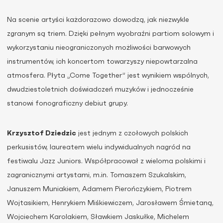
Na scenie artyści każdorazowo dowodzą, jak niezwykle
zgranym są triem. Dzięki pełnym wyobraźni partiom solowym i
wykorzystaniu nieograniczonych możliwości barwowych
instrumentów, ich koncertom towarzyszy niepowtarzalna
atmosfera. Płyta „Come Together” jest wynikiem wspólnych,
dwudziestoletnich doświadczeń muzyków i jednocześnie
stanowi fonograficzny debiut grupy.
Krzysztof Dziedzic
jest jednym z czołowych polskich
perkusistów, laureatem wielu indywidualnych nagród na
festiwalu Jazz Juniors. Współpracował z wieloma polskimi i
zagranicznymi artystami, m.in. Tomaszem Szukalskim,
Januszem Muniakiem, Adamem Pierończykiem, Piotrem
Wojtasikiem, Henrykiem Miśkiewiczem, Jarosławem Śmietaną,
Wojciechem Karolakiem, Sławkiem Jaskułke, Michelem