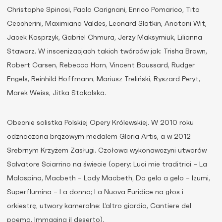
Christophe Spinosi, Paolo Carignani, Enrico Pomarico, Tito
Ceccherini, Maximiano Valdes, Leonard Slatkin, Anotoni Wit,
Jacek Kasprzyk, Gabriel Chmura, Jerzy Maksymiuk, Lilianna
Stawarz. W inscenizacjach takich twórców jak: Trisha Brown,
Robert Carsen, Rebecca Horn, Vincent Boussard, Rudger
Engels, Reinhild Hoffmann, Mariusz Treliński, Ryszard Peryt,
Marek Weiss, Jitka Stokalska.
Obecnie solistka Polskiej Opery Królewskiej. W 2010 roku
odznaczona brązowym medalem Gloria Artis, a w 2012
Srebrnym Krzyżem Zasługi. Czołowa wykonawczyni utworów
Salvatore Sciarrino na świecie (opery: Luci mie traditrici – La
Malaspina, Macbeth – Lady Macbeth, Da gelo a gelo – Izumi,
Superflumina – La donna; La Nuova Euridice na głos i
orkiestrę, utwory kameralne: L’altro giardio, Cantiere del
poema, Immagina il deserto).