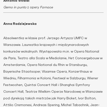
Antonio Vivaldi
Gemo in punto
z opery
Farnace
Anna Radziejewska
Absolwentka w klasie prof. Jerzego Artysza UMFC w
Warszawie. Laureatka krajowych i międzynarodowych
konkursów wokalnych. Występowała m.in. w Opera National
de Paris, Teatro alla Scala w Mediolanie, Het Concergebouw w
Amsterdamie, Opera National du Rhin w Starsburgu,
Bayerische Staatsoper, Vlaamse Opera, Konzerthaus w
Wiedniu, Filharmonia w Kolonii, Festiwal w Salzburgu, Wiener
Festwochen, Quintai Concert Hall i Shanghai Symfony
Concert Hall, Teatrze Wielkim Operze Narodowej w Warszawie
pod dyrekcją takich mistrzów jak Harry Bicket, Ivor Bolton,
Attilio Cremonesi, Andreas Spering, Michel Tabachnik, Jean-