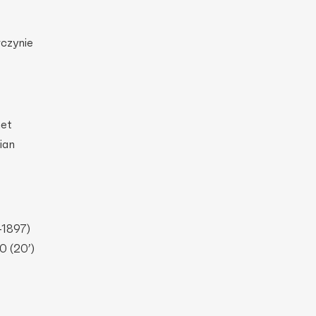
czynie
net
ian
-1897)
0 (20’)