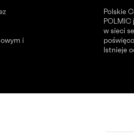
ez
Polskie 
POLMIC j
w sieci 
dowym i
poświęco
Istnieje 