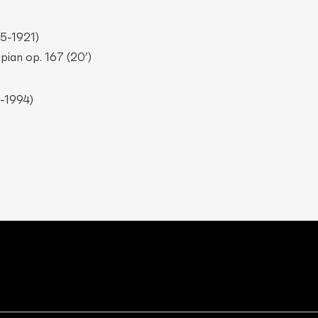
35-1921)
pian op. 167 (20’)
3-1994)