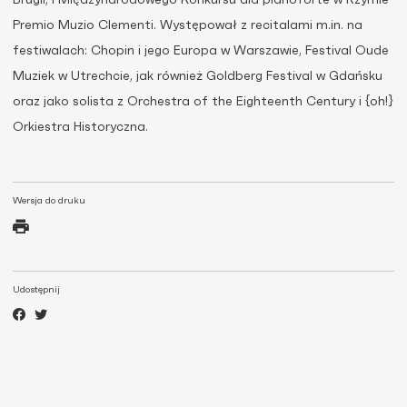
Brugii, I Międzynarodowego Konkursu dla pianoforte w Rzymie
Premio Muzio Clementi. Występował z recitalami m.in. na
festiwalach: Chopin i jego Europa w Warszawie, Festival Oude
Muziek w Utrechcie, jak również Goldberg Festival w Gdańsku
oraz jako solista z Orchestra of the Eighteenth Century i {oh!}
Orkiestra Historyczna.
Wersja do druku
Udostępnij