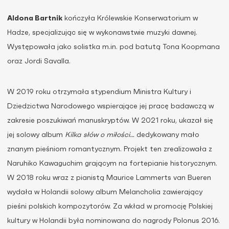
Aldona Bartnik
kończyła Królewskie Konserwatorium w
Hadze, specjalizując się w wykonawstwie muzyki dawnej.
Występowała jako solistka m.in. pod batutą Tona Koopmana
oraz Jordi Savalla.
W 2019 roku otrzymała stypendium Ministra Kultury i
Dziedzictwa Narodowego wspierające jej pracę badawczą w
zakresie poszukiwań manuskryptów. W 2021 roku, ukazał się
jej solowy album
Kilka słów o miłości…
dedykowany mało
znanym pieśniom romantycznym. Projekt ten zrealizowała z
Naruhiko Kawaguchim grającym na fortepianie historycznym.
W 2018 roku wraz z pianistą Maurice Lammerts van Bueren
wydała w Holandii solowy album Melancholia zawierający
pieśni polskich kompozytorów. Za wkład w promocję Polskiej
kultury w Holandii była nominowana do nagrody Polonus 2016.