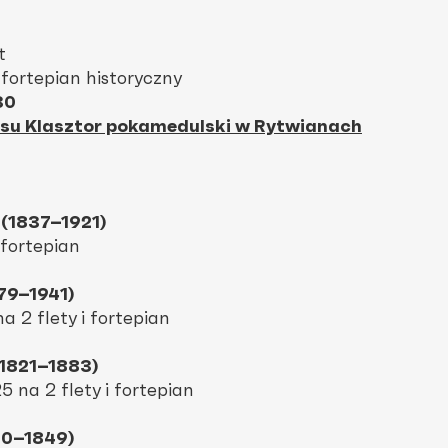
t
fortepian historyczny
30
asu Klasztor pokamedulski w Rytwianach
 (1837–1921)
 fortepian
879–1941)
a 2 flety i fortepian
(1821–1883)
5 na 2 flety i fortepian
10–1849)