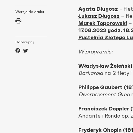
Agata Długosz
– flet
Wersja do druku
Łukasz Długosz
– fle
Marek Toporowski
– 
17.08.2022 godz. 18.
Pustelnia Złotego L
Udostępnij
W programie:
Władysław Żeleński
Barkarola
na 2 flety i
Philippe Gaubert (1
Divertissement Grec
n
Franciszek Doppler 
Andante i Rondo op. 2
Fryderyk Chopin (18