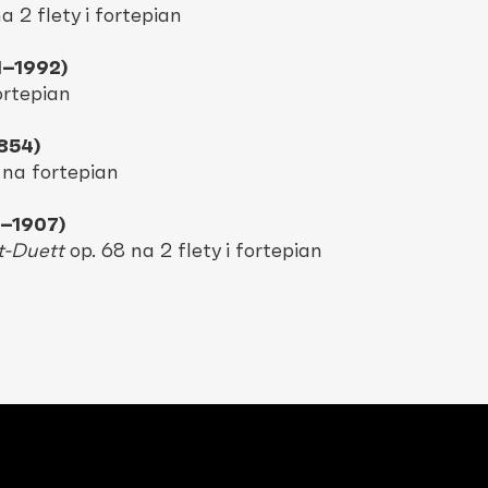
 2 flety i fortepian
1–1992)
ortepian
1854)
na fortepian
9–1907)
t-Duett
op. 68 na 2 flety i fortepian