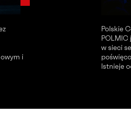
ez
Polskie 
POLMIC j
w sieci 
dowym i
poświęco
Istnieje 