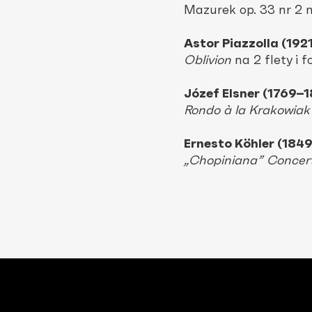
Mazurek op. 33 nr 2 na
Astor Piazzolla (192
Oblivion
na 2 flety i f
Józef Elsner (1769–
Rondo à la Krakowiak
Ernesto Köhler (184
„Chopiniana” Concer