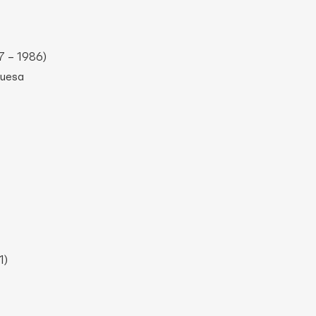
7 – 1986)
luesa
1)