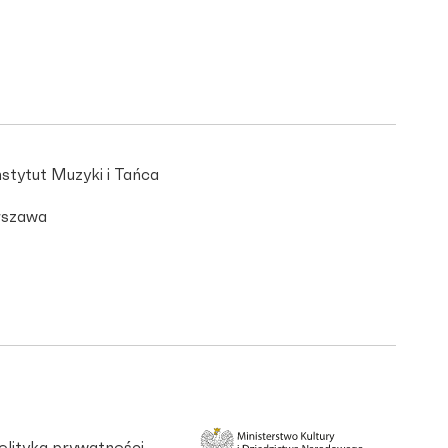
stytut Muzyki i Tańca
szawa
olityka prywatności