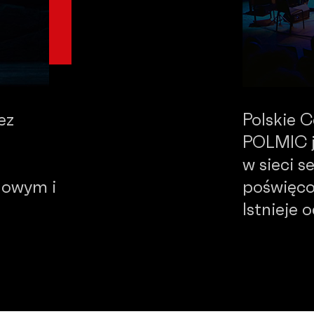
ez
Polskie 
POLMIC j
w sieci 
dowym i
poświęco
Istnieje 