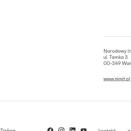
Narodowy In
ul. Tamka 3
00-349 War
www.nimit.pl
kontakt
p