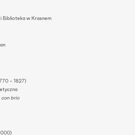
i Biblioteka w Krasnem
ian
770 – 1827)
tetyczna
 con brio
 2000)