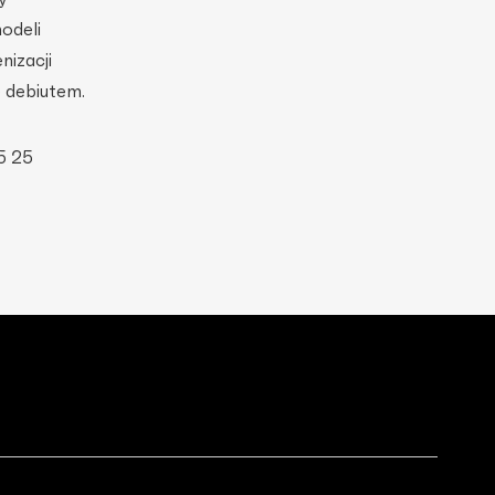
odeli
nizacji
 debiutem.
5 25