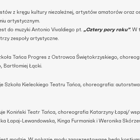
ystów z kręgu kultury niezależnej, artystów amatorów oraz 
niu artystycznym.
st do muzyki Antonio Vivaldiego pt.
„Cztery pory roku”
. W 
rzy zespoły artystyczne.
Szkoła Tańca Progres z Ostrowca Świętokrzyskiego, choreogr
, Bartłomiej Łącki.
e Szkoła Kieleckiego Teatru Tańca, choreografia: autorstw
e Koniński Teatr Tańca, choreografia Katarzyny Łapaj/ ws
zka Łapaj-Lewandowska, Kinga Furmaniak i Weronika Skórze
jest modzie. W pokazie mody zaprezentowane będą kostium