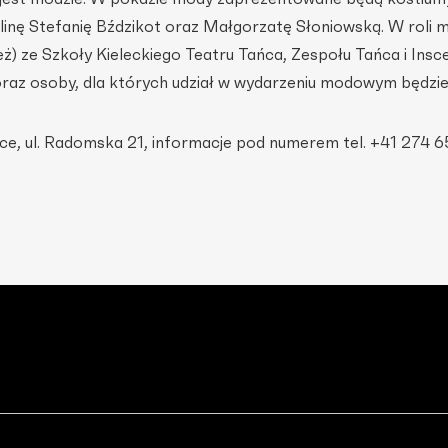
inę Stefanię Bździkot oraz Małgorzatę Słoniowską. W roli m
eż) ze Szkoły Kieleckiego Teatru Tańca, Zespołu Tańca i Insce
oraz osoby, dla których udział w wydarzeniu modowym będzie
ice, ul. Radomska 21, informacje pod numerem tel. +41 274 6