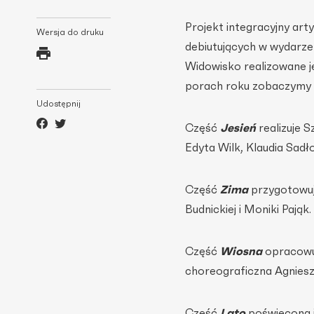
Projekt integracyjny art
Wersja do druku
debiutujących w wydarze
Widowisko realizowane je
porach roku zobaczymy t
Udostępnij
Część
Jesień
realizuje 
Edyta Wilk, Klaudia Sadło
Część
Zima
przygotowuj
Budnickiej i Moniki Pająk.
Część
Wiosna
opracowuj
choreograficzna Agnies
Część
Lato
poświęcona 