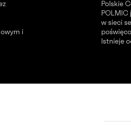
ez
Polskie 
POLMIC j
w sieci 
dowym i
poświęco
Istnieje 