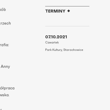
osób
TERMINY
trzech
07.10.2021
Czwartek
afia:
Park Kultury, Starachowice
a Anny
półpraca
wska.
y