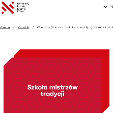
P
a Główna
Materiały
Warsztaty „Tadeusz Kubiak. Najstarsze łęczyckie kujawiaki i 