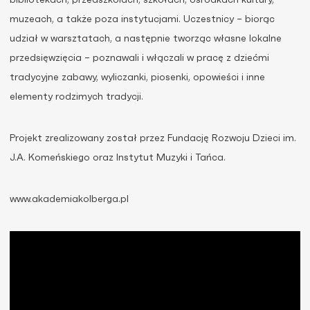
bibliotekach, przedszkolach, szkołach, ośrodkach kultury,
muzeach, a także poza instytucjami. Uczestnicy – biorąc
udział w warsztatach, a następnie tworząc własne lokalne
przedsięwzięcia – poznawali i włączali w pracę z dziećmi
tradycyjne zabawy, wyliczanki, piosenki, opowieści i inne
elementy rodzimych tradycji.
Projekt zrealizowany został przez Fundację Rozwoju Dzieci im.
J.A. Komeńskiego oraz Instytut Muzyki i Tańca.
www.akademiakolberga.pl