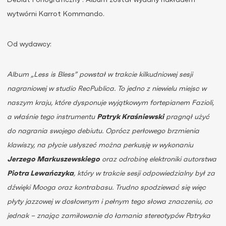
Debiut Fonograficzny”. Album został wydany nakładem
wytwórni Karrot Kommando.
Od wydawcy:
Album „Less is Bless” powstał w trakcie kilkudniowej sesji
nagraniowej w studio RecPublica. To jedno z niewielu miejsc w
naszym kraju, które dysponuje wyjątkowym fortepianem Fazioli,
a właśnie tego instrumentu
Patryk Kraśniewski
pragnął użyć
do nagrania swojego debiutu. Oprócz perłowego brzmienia
klawiszy, na płycie usłyszeć można perkusję w wykonaniu
Jerzego Markuszewskiego
oraz odrobinę elektroniki autorstwa
Piotra Lewańczyka
, który w trakcie sesji odpowiedzialny był za
dźwięki Mooga oraz kontrabasu. Trudno spodziewać się więc
płyty jazzowej w dosłownym i pełnym tego słowa znaczeniu, co
jednak – znając zamiłowanie do łamania stereotypów Patryka