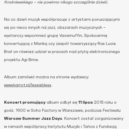
Kraśniewskiego – nie powinno nikogo szczególnie dziwić.
Na co dzień muzyk współpracuje z artystami poruszającymi
się po nieco innych niż jazz, obszarach muzycznych –
wystarczy wspomnieć grupę Vavamuffin, Spokoarmię
koncertującą z Mariką czy zespół towarzyszący Ras Lucie.
Brał on również udział w pracach nad płytą elektronicznego
projektu Agi Brine.
Album zamówić można na stronie wydawcy:
www.karrot.pl/lessisbless
.
Koncert promujący
album odbył się
11 lipca
2015 roku o
godz. 19.00 w Soho Factory w Warszawie, podczas Festiwalu
Warsaw Summer Jazz Days
. Koncert został zorganizowany
w ramach współpracy Instytutu Muzyki i Tańca z Fundacją