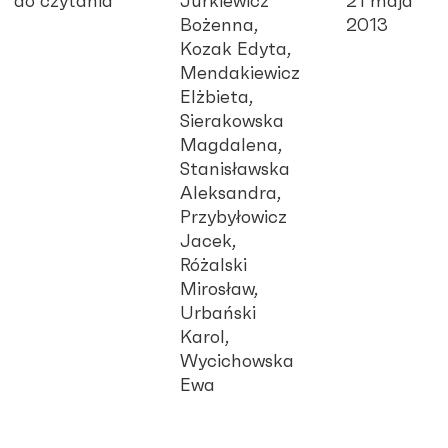
do czytania
Jurkiewicz
21 maja
Bożenna,
2013
Kozak Edyta,
Mendakiewicz
Elżbieta,
Sierakowska
Magdalena,
Stanisławska
Aleksandra,
Przybyłowicz
Jacek,
Różalski
Mirosław,
Urbański
Karol,
Wycichowska
Ewa