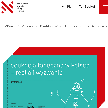
PL
Szukaj
rona Główna
Materiały
Panel dyskusyjny „Jakich tancerzy potrzebuje polski ryne