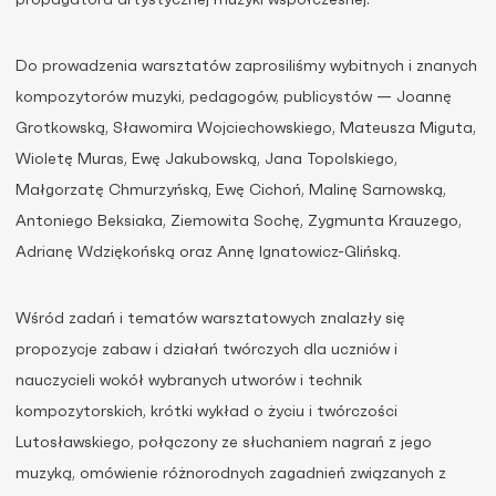
propagatora artystycznej muzyki współczesnej.
Do prowadzenia warsztatów zaprosiliśmy wybitnych i znanych
kompozytorów muzyki, pedagogów, publicystów — Joannę
Grotkowską, Sławomira Wojciechowskiego, Mateusza Miguta,
Wioletę Muras, Ewę Jakubowską, Jana Topolskiego,
Małgorzatę Chmurzyńską, Ewę Cichoń, Malinę Sarnowską,
Antoniego Beksiaka, Ziemowita Sochę, Zygmunta Krauzego,
Adrianę Wdziękońską oraz Annę Ignatowicz-Glińską.
Wśród zadań i tematów warsztatowych znalazły się
propozycje zabaw i działań twórczych dla uczniów i
nauczycieli wokół wybranych utworów i technik
kompozytorskich, krótki wykład o życiu i twórczości
Lutosławskiego, połączony ze słuchaniem nagrań z jego
muzyką, omówienie różnorodnych zagadnień związanych z