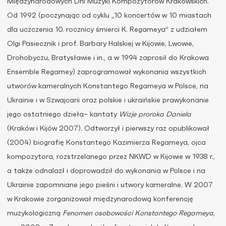
Międzynarodowych Dni Muzyki Kompozytorów Krakowskich.
Od 1992 (poczynając od cyklu „10 koncertów w 10 miastach
dla uczczenia 10. rocznicy śmierci K. Regameya” z udziałem
Olgi Pasiecznik i prof. Barbary Halskiej w Kijowie, Lwowie,
Drohobyczu, Bratysławie i in., a w 1994 zaprosił do Krakowa
Ensemble Regamey) zaprogramował wykonania wszystkich
utworów kameralnych Konstantego Regameya w Polsce, na
Ukrainie i w Szwajcarii oraz polskie i ukraińskie prawykonanie
jego ostatniego dzieła– kantaty
Wizje proroka Daniela
(Kraków i Kijów 2007). Odtworzył i pierwszy raz opublikował
(2004) biografię Konstantego Kazimierza Regameya, ojca
kompozytora, rozstrzelanego przez NKWD w Kijowie w 1938 r.,
a także odnalazł i doprowadził do wykonania w Polsce i na
Ukrainie zapomniane jego pieśni i utwory kameralne. W 2007
w Krakowie zorganizował międzynarodową konferencję
muzykologiczną
Fenomen osobowości Konstantego Regameya
,