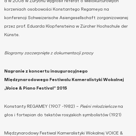
a w 2008 w Zurychu wygłosił referat o wielokulturowych
korzeniach osobowości Konstantego Regameya na
konferencji Schweizerische Asiengesellschaft zorganizowanej
przez prof. Eduarda Klopfensteina w Zürcher Hochschule der
Künste.
Biogramy zaczerpnięte z dokumentacji pracy
Nagranie z koncertu inauguracyjnego
Międzynarodowego Festiwalu Kameralistyki Wokalnej
„Voice & Piano Festival” 2015
Konstanty REGAMEY (1907 -1982) –
Pieśni młodzieńcze
na
głos i fortepian do tekstów rosyjskich symbolistów (1921)
Międzynarodowy Festiwal Kameralistyki Wokalnej VOICE &