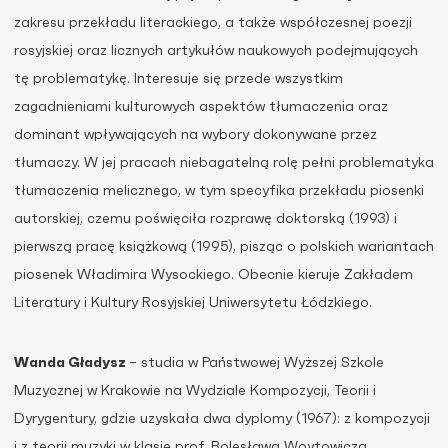
zakresu przekładu literackiego, a także współczesnej poezji
rosyjskiej oraz licznych artykułów naukowych podejmujących
tę problematykę. Interesuje się przede wszystkim
zagadnieniami kulturowych aspektów tłumaczenia oraz
dominant wpływających na wybory dokonywane przez
tłumaczy. W jej pracach niebagatelną rolę pełni problematyka
tłumaczenia melicznego, w tym specyfika przekładu piosenki
autorskiej, czemu poświęciła rozprawę doktorską (1993) i
pierwszą pracę książkową (1995), pisząc o polskich wariantach
piosenek Władimira Wysockiego. Obecnie kieruje Zakładem
Literatury i Kultury Rosyjskiej Uniwersytetu Łódzkiego.
Wanda Gładysz
– studia w Państwowej Wyższej Szkole
Muzycznej w Krakowie na Wydziale Kompozycji, Teorii i
Dyrygentury, gdzie uzyskała dwa dyplomy (1967): z kompozycji
i z teorii muzyki w klasie prof. Bolesława Woytowicza.