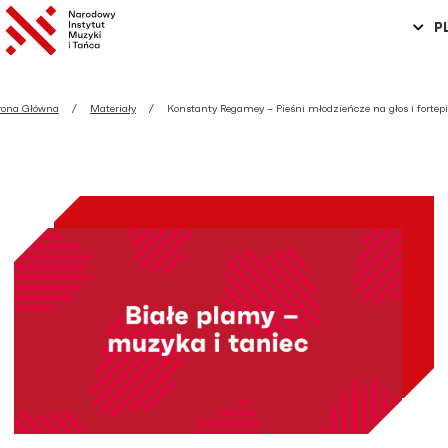
P
rona Główna
Materiały
Konstanty Regamey – Pieśni młodzieńcze na głos i fortep