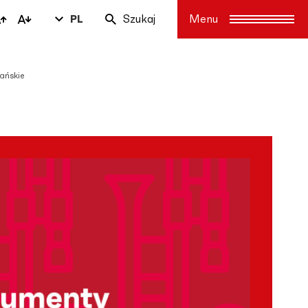
PL
Szukaj
lańskie