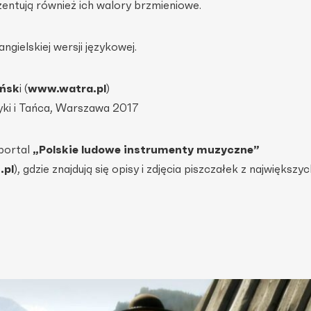
entują również ich walory brzmieniowe.
angielskiej wersji językowej.
ińsk
i (
www.watra.pl
)
yki i Tańca, Warszawa 2017
portal
„Polskie ludowe instrumenty muzyczne”
.pl
), gdzie znajdują się opisy i zdjęcia piszczałek z największy