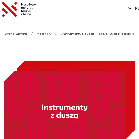
P
Strona Główna
Materiały
„Instrumenty z duszą” – odc. 11 Suka biłgorajska