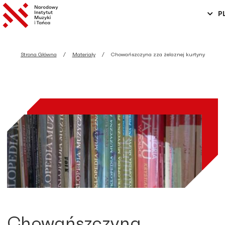
P
Strona Główna
Materiały
Chowańszczyna zza żelaznej kurtyny
Chowańszczyna