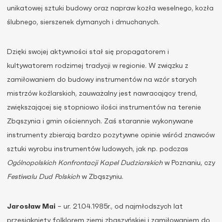
unikatowej sztuki budowy oraz napraw kozła weselnego, kozła
ślubnego, sierszenek dymanych i dmuchanych.
Dzięki swojej aktywności stał się propagatorem i
kultywatorem rodzimej tradycji w regionie. W związku z
zamiłowaniem do budowy instrumentów na wzór starych
mistrzów koźlarskich, zauważalny jest nawracający trend,
zwiększającej się stopniowo ilości instrumentów na terenie
Zbąszynia i gmin ościennych. Zaś starannie wykonywane
instrumenty zbierają bardzo pozytywne opinie wśród znawców
sztuki wyrobu instrumentów ludowych, jak np. podczas
Ogólnopolskich Konfrontacji Kapel Dudziarskich
w Poznaniu, czy
Festiwalu Dud Polskich
w Zbąszyniu.
Jarosław Mai
– ur. 21.04.1985r., od najmłodszych lat
przesiąknięty folklorem ziemi zbąszyńskiej i zamiłowaniem do