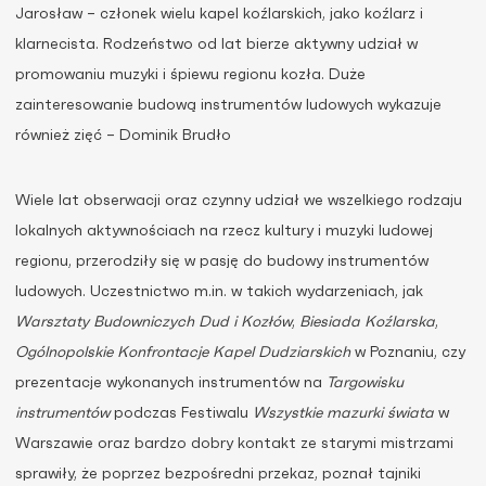
Jarosław – członek wielu kapel koźlarskich, jako koźlarz i
klarnecista. Rodzeństwo od lat bierze aktywny udział w
promowaniu muzyki i śpiewu regionu kozła. Duże
zainteresowanie budową instrumentów ludowych wykazuje
również zięć – Dominik Brudło
Wiele lat obserwacji oraz czynny udział we wszelkiego rodzaju
lokalnych aktywnościach na rzecz kultury i muzyki ludowej
regionu, przerodziły się w pasję do budowy instrumentów
ludowych. Uczestnictwo m.in. w takich wydarzeniach, jak
Warsztaty Budowniczych Dud i Kozłów
,
Biesiada Koźlarska
,
Ogólnopolskie Konfrontacje Kapel Dudziarskich
w Poznaniu, czy
prezentacje wykonanych instrumentów na
Targowisku
instrumentów
podczas Festiwalu
Wszystkie mazurki świata
w
Warszawie oraz bardzo dobry kontakt ze starymi mistrzami
sprawiły, że poprzez bezpośredni przekaz, poznał tajniki