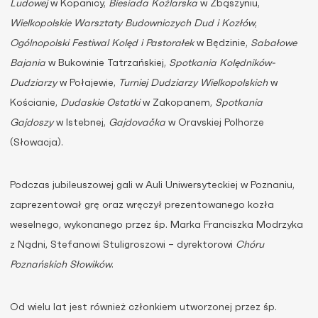
Ludowej
w Kopanicy,
Biesiada Koźlarska
w Zbąszyniu,
Wielkopolskie Warsztaty Budowniczych Dud i Kozłów
,
Ogólnopolski Festiwal Kolęd i Pastorałek
w Będzinie,
Sabałowe
Bajania
w Bukowinie Tatrzańskiej,
Spotkania Kolędników-
Dudziarzy
w Połajewie,
Turniej Dudziarzy Wielkopolskich
w
Kościanie,
Dudaskie Ostatki
w Zakopanem,
Spotkania
Gajdoszy
w Istebnej,
Gajdovačka
w Oravskiej Polhorze
(Słowacja).
Podczas jubileuszowej gali w Auli Uniwersyteckiej w Poznaniu,
zaprezentował grę oraz wręczył prezentowanego kozła
weselnego, wykonanego przez śp. Marka Franciszka Modrzyka
z Nądni, Stefanowi Stuligroszowi – dyrektorowi
Chóru
Poznańskich Słowików
.
Od wielu lat jest również członkiem utworzonej przez śp.