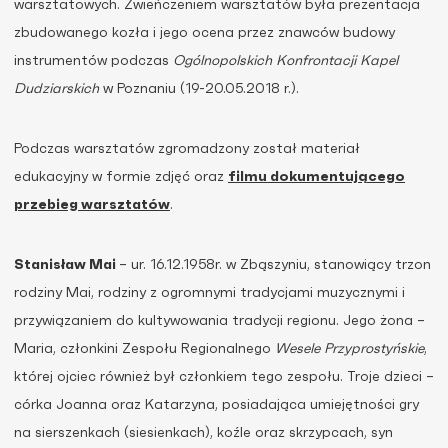
warsztatowych. Zwieńczeniem warsztatów była prezentacja
zbudowanego kozła i jego ocena przez znawców budowy
instrumentów podczas
Ogólnopolskich Konfrontacji Kapel
Dudziarskich
w Poznaniu (19-20.05.2018 r.).
Podczas warsztatów zgromadzony został materiał
edukacyjny w formie zdjęć oraz
filmu dokumentującego
przebieg warsztatów
.
Stanisław Mai
– ur. 16.12.1958r. w Zbąszyniu, stanowiący trzon
rodziny Mai, rodziny z ogromnymi tradycjami muzycznymi i
przywiązaniem do kultywowania tradycji regionu. Jego żona –
Maria, członkini Zespołu Regionalnego
Wesele Przyprostyńskie
,
której ojciec również był członkiem tego zespołu. Troje dzieci –
córka Joanna oraz Katarzyna, posiadająca umiejętności gry
na sierszenkach (siesienkach), koźle oraz skrzypcach, syn