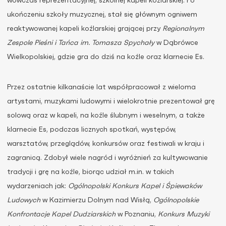
wówczas reprezentacyjnej, szkolnej kapeli koźlarskiej. Po
ukończeniu szkoły muzycznej, stał się głównym ogniwem
reaktywowanej kapeli koźlarskiej grającej przy
Regionalnym
Zespole Pieśni i Tańca im. Tomasza Spychały
w Dąbrówce
Wielkopolskiej, gdzie gra do dziś na koźle oraz klarnecie Es.
Przez ostatnie kilkanaście lat współpracował z wieloma
artystami, muzykami ludowymi i wielokrotnie prezentował grę
solową oraz w kapeli, na koźle ślubnym i weselnym, a także
klarnecie Es, podczas licznych spotkań, występów,
warsztatów, przeglądów, konkursów oraz festiwali w kraju i
zagranicą. Zdobył wiele nagród i wyróżnień za kultywowanie
tradycji i grę na koźle, biorąc udział m.in. w takich
wydarzeniach jak:
Ogólnopolski Konkurs Kapel i Śpiewaków
Ludowych
w Kazimierzu Dolnym nad Wisłą,
Ogólnopolskie
Konfrontacje Kapel Dudziarskich
w Poznaniu,
Konkurs Muzyki