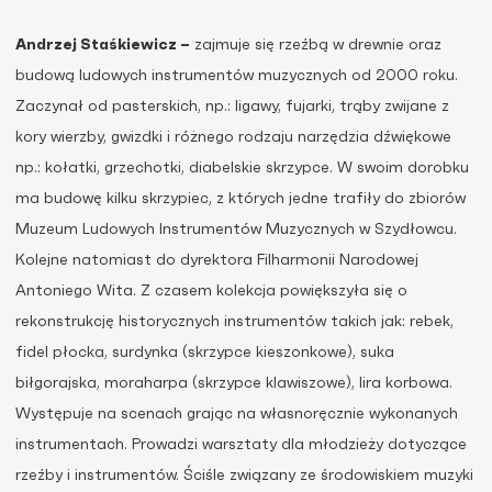
Andrzej Staśkiewicz –
zajmuje się rzeźbą w drewnie oraz
budową ludowych instrumentów muzycznych od 2000 roku.
Zaczynał od pasterskich, np.: ligawy, fujarki, trąby zwijane z
kory wierzby, gwizdki i różnego rodzaju narzędzia dźwiękowe
np.: kołatki, grzechotki, diabelskie skrzypce. W swoim dorobku
ma budowę kilku skrzypiec, z których jedne trafiły do zbiorów
Muzeum Ludowych Instrumentów Muzycznych w Szydłowcu.
Kolejne natomiast do dyrektora Filharmonii Narodowej
Antoniego Wita. Z czasem kolekcja powiększyła się o
rekonstrukcję historycznych instrumentów takich jak: rebek,
fidel płocka, surdynka (skrzypce kieszonkowe), suka
biłgorajska, moraharpa (skrzypce klawiszowe), lira korbowa.
Występuje na scenach grając na własnoręcznie wykonanych
instrumentach. Prowadzi warsztaty dla młodzieży dotyczące
rzeźby i instrumentów. Ściśle związany ze środowiskiem muzyki