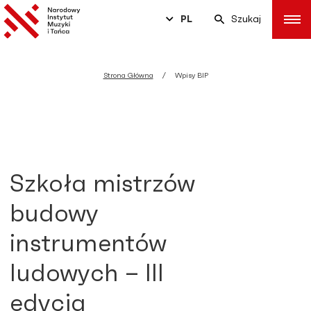
PL
Szukaj
Strona Główna
Wpisy BIP
Szkoła mistrzów
budowy
instrumentów
ludowych – III
edycja