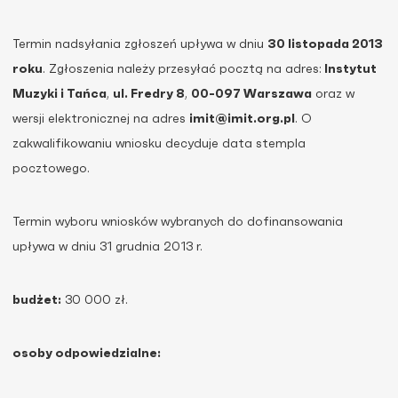
Termin nadsyłania zgłoszeń upływa w dniu
30 listopada 2013
roku
. Zgłoszenia należy przesyłać pocztą na adres:
Instytut
Muzyki i Tańca
,
ul. Fredry 8
,
00-097 Warszawa
oraz w
wersji elektronicznej na adres
imit@imit.org.pl
. O
zakwalifikowaniu wniosku decyduje data stempla
pocztowego.
Termin wyboru wniosków wybranych do dofinansowania
upływa w dniu 31 grudnia 2013 r.
budżet:
30 000 zł.
osoby odpowiedzialne: