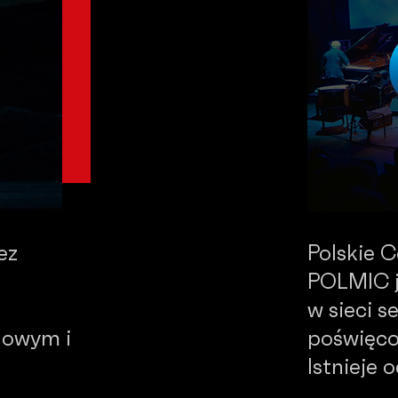
ez
Polskie 
POLMIC j
w sieci 
dowym i
poświęco
Istnieje 