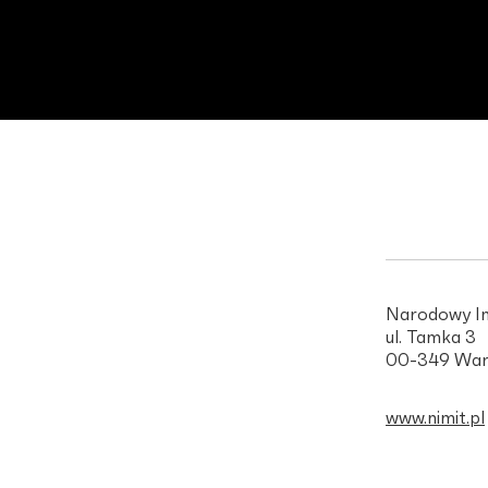
Narodowy In
ul. Tamka 3
00-349 War
www.nimit.pl