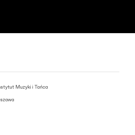
stytut Muzyki i Tańca
szawa