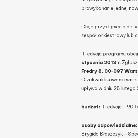
prawykonanie jednej now
Chęć przystąpienia do u
zespół orkiestrowy lub c
III edycja programu obe
stycznia
2013 r
. Zgłos
Fredry 8, 00-097 War
O zakwalifikowaniu wnio
upływa w dniu 28 lutego 
budżet:
III edycja – 90 ty
osoby odpowiedzialne
Brygida Błaszczyk – Spe