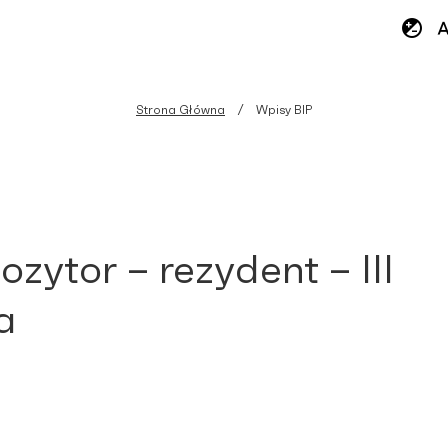
Strona Główna
Wpisy BIP
zytor – rezydent – III
a