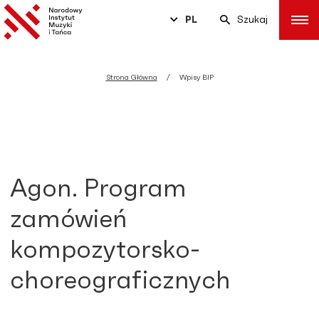
PL
Szukaj
Strona Główna
Wpisy BIP
Agon. Program
zamówień
kompozytorsko-
choreograficznych