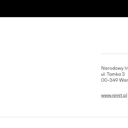
Narodowy In
ul. Tamka 3
00-349 War
www.nimit.pl