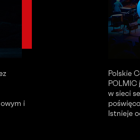
ez
Polskie 
POLMIC j
w sieci 
dowym i
poświęco
Istnieje 