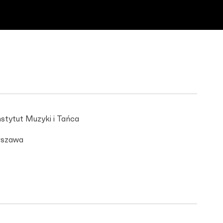
stytut Muzyki i Tańca
szawa