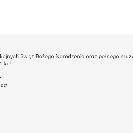
ojnych Świąt Bożego Narodzenia oraz pełnego muzyk
Roku!
y
ńca