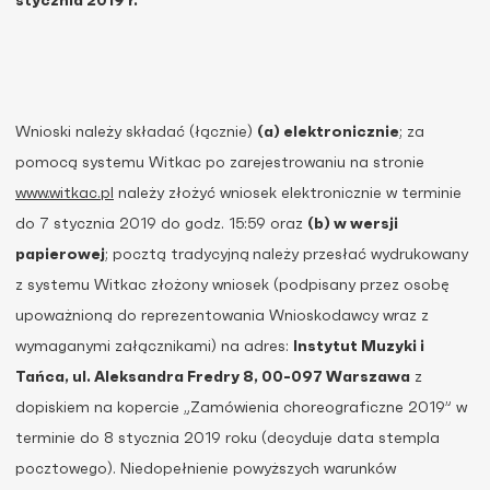
stycznia 2019 r.
Wnioski należy składać (łącznie)
(a)
elektronicznie
; za
pomocą systemu Witkac po zarejestrowaniu na stronie
www.witkac.pl
należy złożyć wniosek elektronicznie w terminie
do 7 stycznia 2019 do godz. 15:59 oraz
(b) w wersji
papierowej
; pocztą tradycyjną
należy przesłać wydrukowany
z systemu Witkac złożony wniosek (podpisany przez osobę
upoważnioną do reprezentowania Wnioskodawcy wraz z
wymaganymi załącznikami) na adres:
Instytut Muzyki i
Tańca, ul. Aleksandra Fredry 8, 00-097 Warszawa
z
dopiskiem na kopercie „Zamówienia choreograficzne 2019” w
terminie do 8 stycznia 2019 roku (decyduje data stempla
pocztowego). Niedopełnienie powyższych warunków