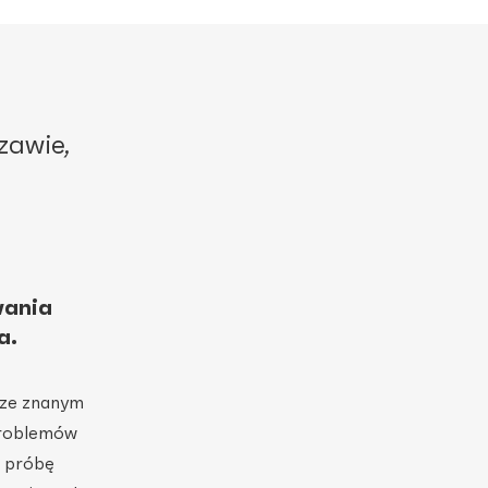
zawie,
wania
a.
 ze znanym
problemów
o próbę