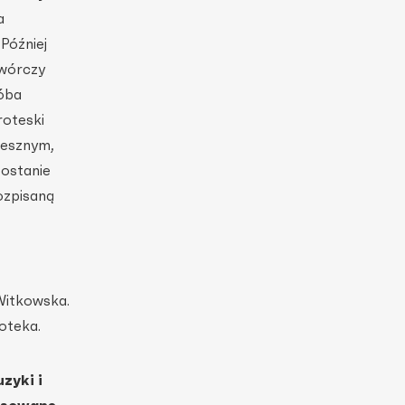
a
Później
twórczy
róba
roteski
iesznym,
zostanie
ozpisaną
Witkowska.
oteka.
zyki i