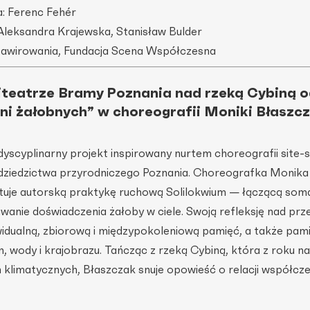
a: Ferenc Fehér
leksandra Krajewska, Stanisław Bulder
Zawirowania, Fundacja Scena Współczesna
iteatrze Bramy Poznania nad rzeką Cybiną
o
śni żałobnych” w choreografii Moniki Błaszcz
rdyscyplinarny projekt inspirowany nurtem choreografii site-s
dziedzictwa przyrodniczego Poznania. Choreografka Monika
tuje autorską praktykę ruchową Solilokwium — łączącą som
wanie doświadczenia żałoby w ciele. Swoją refleksję nad prz
idualną, zbiorową i międzypokoleniową pamięć, a także pami
lin, wody i krajobrazu. Tańcząc z rzeką Cybiną, która z roku n
 klimatycznych, Błaszczak snuje opowieść o relacji współcz