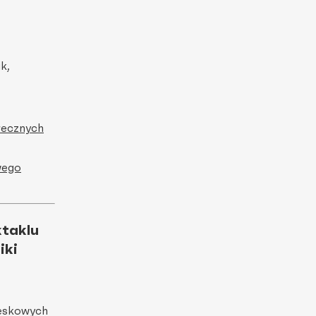
k,
łecznych
wego
ktaklu
iki
oteskowych