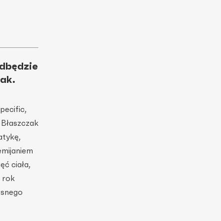
dbędzie
ak.
pecific,
 Błaszczak
atykę,
emijaniem
ęć ciała,
a rok
esnego