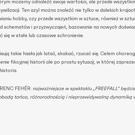
którym możemy odnaleźć swoje wartości, ale przede wszystki
ilizacji. Ten azyl można znaleźć nie tylko w dalekich krajac
wianiu hobby, czy przede wszystkim w sztuce, również w sztu
od schematów i przyzwyczajeń, bazowanie na nowych doświa
 się w stałe lub czasowe schronienie.
ują takie hasła jak latać, skakać, rzucać się. Celem choreog
nie fikcyjnej historii ale po prostu sytuacji, w której zapre
historia.
FERENC FEHÉR:
najważniejsze w spektaklu „FREEFALL” będzie
wobodą tańca, różnorodnością i nieprzewidywalną dynamiką 