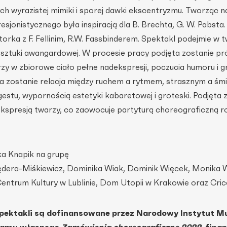
ch wyrazistej mimiki i sporej dawki ekscentryzmu. Tworząc n
jonistycznego była inspiracją dla B. Brechta, G. W. Pabsta. 
rka z F. Fellinim, R.W. Fassbinderem. Spektakl podejmie w 
ą sztuki awangardowej. W procesie pracy podjęta zostanie p
rzy w zbiorowe ciało pełne nadekspresji, poczucia humoru i g
a zostanie relacja między ruchem a rytmem, strasznym a śm
 gestu, wypornością estetyki kabaretowej i groteski. Podjęta 
ekspresją twarzy, co zaowocuje partyturą choreograficzną r
a Knapik na grupę
dera-Miśkiewicz, Dominika Wiak, Dominik Więcek, Monika 
Centrum Kultury w Lublinie, Dom Utopii w Krakowie oraz Cric
pektakli są dofinansowane przez Narodowy Instytut Mu