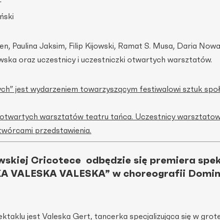
r
ński
 Paulina Jaksim, Filip Kijowski, Ramat S. Musa, Daria Nowa
ska oraz uczestnicy i uczestniczki otwartych warsztatów.
ych” jest wydarzeniem towarzyszącym festiwalowi sztuk spo
 otwartych warsztatów teatru tańca. Uczestnicy warsztato
twórcami przedstawienia.
wskiej Cricotece odbędzie się premiera spe
KA VALESKA VALESKA”
w choreografii Domin
ektaklu jest Valeska Gert, tancerka specjalizująca się w gr