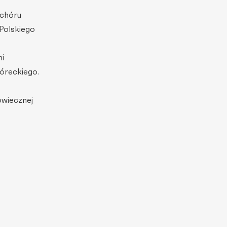
 chóru
Polskiego
mi
Góreckiego.
owiecznej