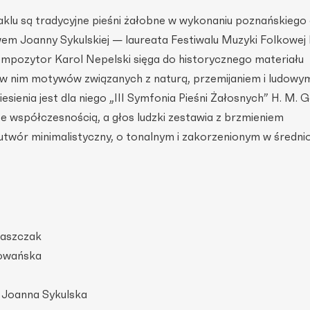
lu są tradycyjne pieśni żałobne w wykonaniu poznańskiego
em Joanny Sykulskiej — laureata Festiwalu Muzyki Folkowej 
mpozytor Karol Nepelski sięga do historycznego materiału
w nim motywów związanych z naturą, przemijaniem i ludowy
sienia jest dla niego „III Symfonia Pieśni Żałosnych” H. M. 
ze współczesnością, a głos ludzki zestawia z brzmieniem
utwór minimalistyczny, o tonalnym i zakorzenionym w średni
łaszczak
Kowańska
 Joanna Sykulska