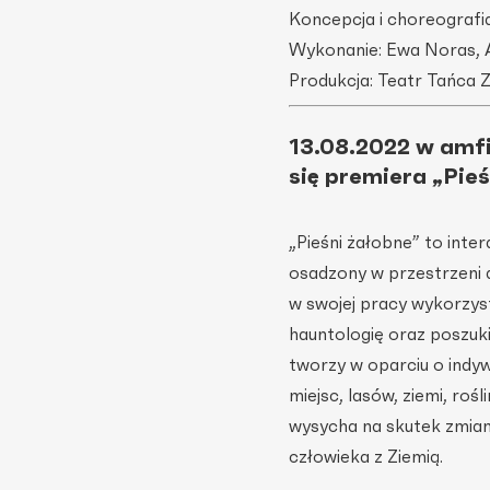
Koncepcja i choreografi
Wykonanie: Ewa Noras, A
Produkcja: Teatr Tańca 
13.08.2022 w amf
się premiera „Pie
„Pieśni żałobne” to inte
osadzony w przestrzeni 
w swojej pracy wykorzys
hauntologię oraz poszuki
tworzy w oparciu o indyw
miejsc, lasów, ziemi, roś
wysycha na skutek zmian
człowieka z Ziemią.