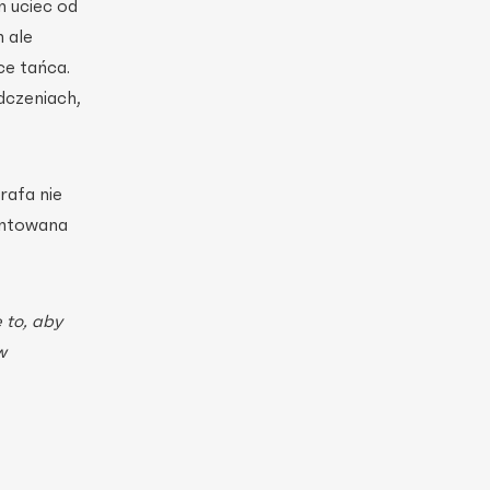
m uciec od
h ale
ce tańca.
dczeniach,
rafa nie
zentowana
 to, aby
w