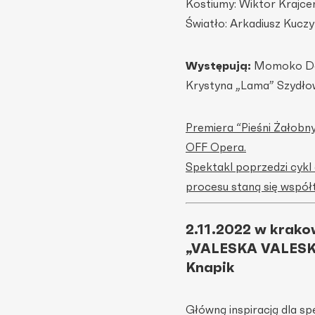
Kostiumy: Wiktor Krajce
Światło: Arkadiusz Kuczy
Występują:
Momoko Den,
Krystyna „Lama” Szydłow
Premiera “Pieśni Żałobn
OFF Opera.
Spektakl poprzedzi cykl
procesu staną się współ
2.11.2022 w krako
„VALESKA VALES
Knapik
Główną inspiracją dla sp