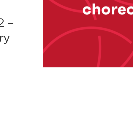
2 –
ry