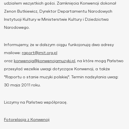
udziałem wszystkich gości. Zamknięcia Konwencji dokonał
Zenon Butkiewicz, Dyrektor Departamentu Narodowych
Instytucji Kultury w Ministerstwie Kultury i Dziedzictwa
Narodowego.
Informujemy, że w dalszym ciągu funkcjonują dwa adresy
mailowe:
raport@imit.org.pl
oraz
konwencja@konwencjamuzyki.pl
, na które mogą Państwo
przesyłać wszelkie uwagi dotyczące Konwencji, a także
"Raportu o stanie muzyki polskiej". Termin nadsyłania uwag:
30 maja 2011 roku.
Liczymy na Państwa współpracę.
Fotorelacja z Konwencji