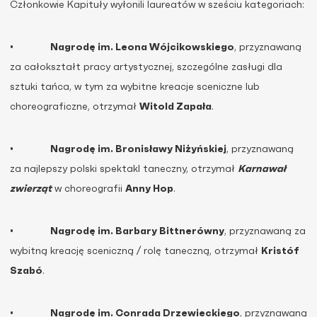
Członkowie Kapituły wyłonili laureatów w sześciu kategoriach:
•
Nagrodę im. Leona Wójcikowskiego
, przyznawaną
za całokształt pracy artystycznej, szczególne zasługi dla
sztuki tańca, w tym za wybitne kreacje sceniczne lub
choreograficzne, otrzymał
Witold Zapała
.
•
Nagrodę im. Bronisławy Niżyńskiej
, przyznawaną
za najlepszy polski spektakl taneczny, otrzymał
Karnawał
zwierząt
w choreografii
Anny Hop
.
•
Nagrodę im. Barbary Bittnerówny
, przyznawaną za
wybitną kreację sceniczną / rolę taneczną, otrzymał
Kristóf
Szabó
.
•
Nagrodę im. Conrada Drzewieckiego
, przyznawaną