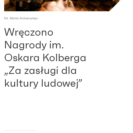
fot. Marta Ankiersztejn
Wręczono
Nagrody im.
Oskara Kolberga
„Za zasługi dla
kultury ludowej”