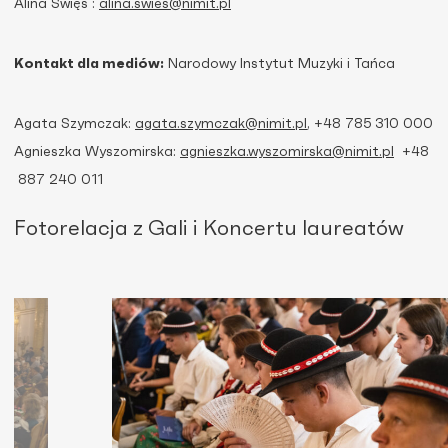
Alina Święs :
alina.swies@nimit.pl
Kontakt dla mediów:
Narodowy Instytut Muzyki i Tańca
Agata Szymczak:
agata.szymczak@nimit.pl
, +48 785 310 000
Agnieszka Wyszomirska:
agnieszka.wyszomirska@nimit.pl
+48
887 240 011
Fotorelacja z Gali i Koncertu laureatów