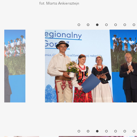
fot. Marta Ankiersztejn
fo