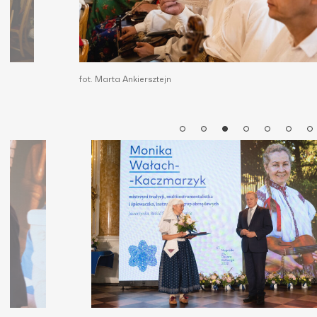
fot. Marta Ankiersztejn
fo