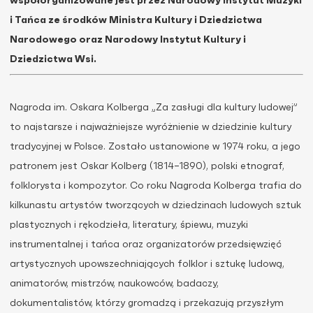
współorganizowane jest przez Narodowy Instytut Muzyki
i Tańca ze środków Ministra Kultury i Dziedzictwa
Narodowego oraz Narodowy Instytut Kultury i
Dziedzictwa Wsi.
Nagroda im. Oskara Kolberga „Za zasługi dla kultury ludowej”
to najstarsze i najważniejsze wyróżnienie w dziedzinie kultury
tradycyjnej w Polsce. Zostało ustanowione w 1974 roku, a jego
patronem jest Oskar Kolberg (1814–1890), polski etnograf,
folklorysta i kompozytor. Co roku Nagroda Kolberga trafia do
kilkunastu artystów tworzących w dziedzinach ludowych sztuk
plastycznych i rękodzieła, literatury, śpiewu, muzyki
instrumentalnej i tańca oraz organizatorów przedsięwzięć
artystycznych upowszechniających folklor i sztukę ludową,
animatorów, mistrzów, naukowców, badaczy,
dokumentalistów, którzy gromadzą i przekazują przyszłym