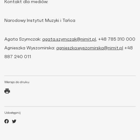
Kontakt dla mediów:
Narodowy Instytut Muzyki i Tańca
Agata Szymczak:
agata.szymczak@nimit.pl
, +48 785 310 000
Agnieszka Wyszomirska:
agnieszka.wyszomirska@nimit.pl
+48
887 240 011
Wersja do druku
Udostępnij