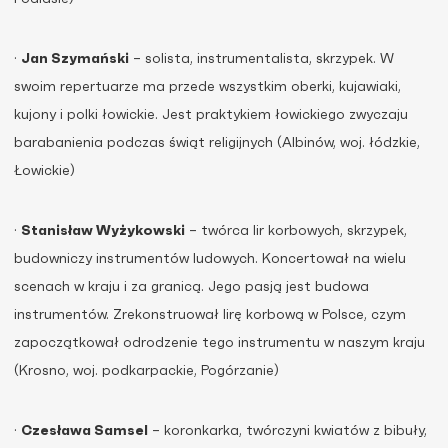
·
Jan Szymański
– solista, instrumentalista, skrzypek. W
swoim repertuarze ma przede wszystkim oberki, kujawiaki,
kujony i polki łowickie. Jest praktykiem łowickiego zwyczaju
barabanienia podczas świąt religijnych (Albinów, woj. łódzkie,
Łowickie)
·
Stanisław Wyżykowski
– twórca lir korbowych, skrzypek,
budowniczy instrumentów ludowych. Koncertował na wielu
scenach w kraju i za granicą. Jego pasją jest budowa
instrumentów. Zrekonstruował lirę korbową w Polsce, czym
zapoczątkował odrodzenie tego instrumentu w naszym kraju
(Krosno, woj. podkarpackie, Pogórzanie)
·
Czesława Samsel
– koronkarka, twórczyni kwiatów z bibuły,