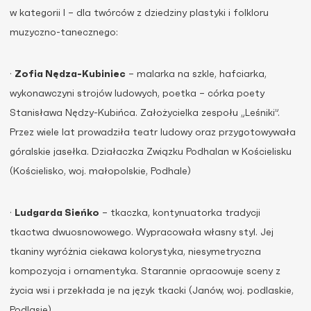
w kategorii I – dla twórców z dziedziny plastyki i folkloru
muzyczno-tanecznego:
·
Zofia Nędza-Kubiniec
– malarka na szkle, hafciarka,
wykonawczyni strojów ludowych, poetka – córka poety
Stanisława Nędzy-Kubińca. Założycielka zespołu „Leśniki”.
Przez wiele lat prowadziła teatr ludowy oraz przygotowywała
góralskie jasełka. Działaczka Związku Podhalan w Kościelisku
(Kościelisko, woj. małopolskie, Podhale)
·
Ludgarda Sieńko
– tkaczka, kontynuatorka tradycji
tkactwa dwuosnowowego. Wypracowała własny styl. Jej
tkaniny wyróżnia ciekawa kolorystyka, niesymetryczna
kompozycja i ornamentyka. Starannie opracowuje sceny z
życia wsi i przekłada je na język tkacki (Janów, woj. podlaskie,
Podlasie)