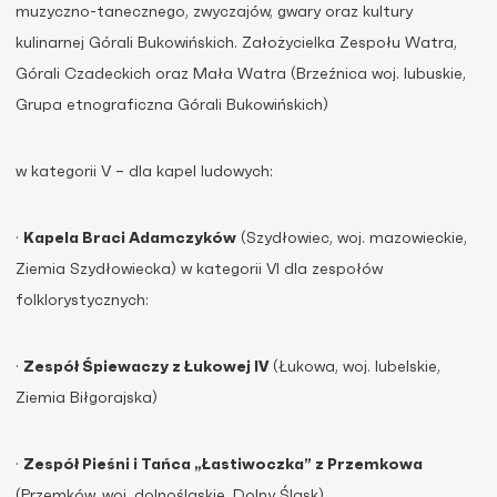
muzyczno-tanecznego, zwyczajów, gwary oraz kultury
kulinarnej Górali Bukowińskich. Założycielka Zespołu Watra,
Górali Czadeckich oraz Mała Watra (Brzeźnica woj. lubuskie,
Grupa etnograficzna Górali Bukowińskich)
w kategorii V – dla kapel ludowych:
·
Kapela Braci Adamczyków
(Szydłowiec, woj. mazowieckie,
Ziemia Szydłowiecka) w kategorii VI dla zespołów
folklorystycznych:
·
Zespół Śpiewaczy z Łukowej IV
(Łukowa, woj. lubelskie,
Ziemia Biłgorajska)
·
Zespół Pieśni i Tańca „Łastiwoczka” z Przemkowa
(Przemków, woj. dolnośląskie, Dolny Śląsk)