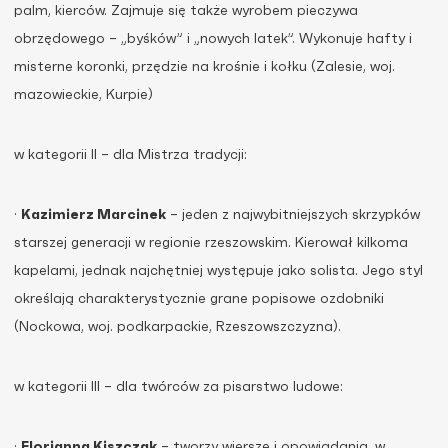
palm, kierców. Zajmuje się także wyrobem pieczywa
obrzędowego – „byśków” i „nowych latek”. Wykonuje hafty i
misterne koronki, przędzie na krośnie i kołku (Zalesie, woj.
mazowieckie, Kurpie)
w kategorii II – dla Mistrza tradycji:
·
Kazimierz Marcinek
– jeden z najwybitniejszych skrzypków
starszej generacji w regionie rzeszowskim. Kierował kilkoma
kapelami, jednak najchętniej występuje jako solista. Jego styl
określają charakterystycznie grane popisowe ozdobniki
(Nockowa, woj. podkarpackie, Rzeszowszczyzna).
w kategorii III – dla twórców za pisarstwo ludowe:
·
Florianna Kiszczak
– tworzy wiersze i opowiadania, w