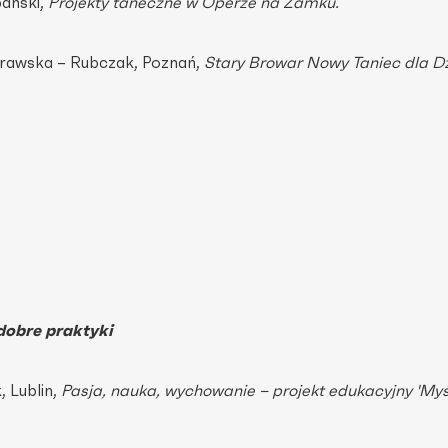
bański,
Projekty taneczne w Operze na Zamku.
Morawska – Rubczak, Poznań,
Stary Browar Nowy Taniec dla Dzi
dobre praktyki
, Lublin,
Pasja, nauka, wychowanie – projekt edukacyjny 'Myś