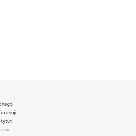
wanego
erencji
stytut
atrze