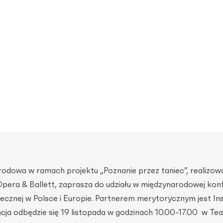
rodowa w ramach projektu „Poznanie przez taniec”, realizo
pera & Ballett, zaprasza do udziału w międzynarodowej konf
ecznej w Polsce i Europie. Partnerem merytorycznym jest In
cja odbędzie się 19 listopada w godzinach 10.00-17.00 w Te