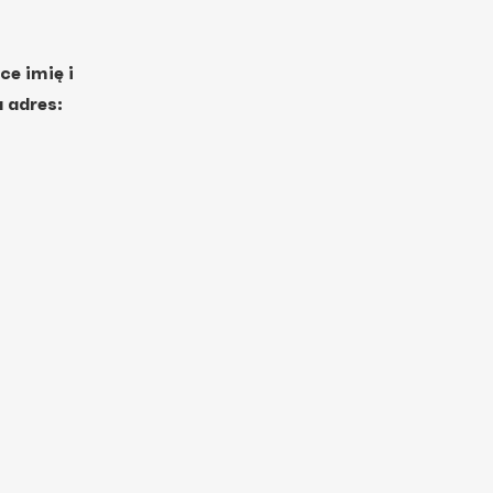
ce imię i
 adres: