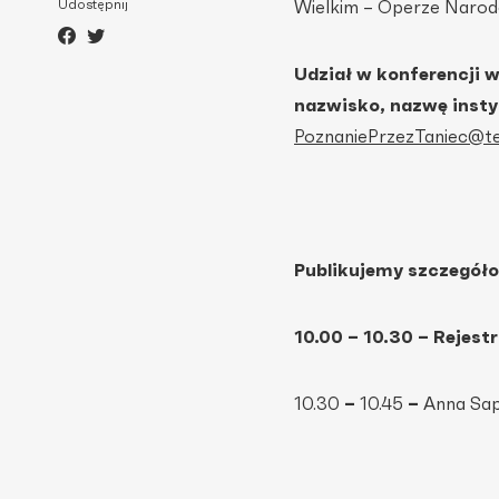
Udostępnij
Wielkim – Operze Narod
Udział w konferencji w
nazwisko, nazwę instyt
PoznaniePrzezTaniec@tea
Publikujemy szczegóło
10.00 – 10.30 – Rejest
10.30
–
10.45
–
Anna Sap