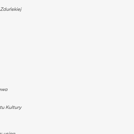
 Zduńskiej
zewa
tu Kultury
g: using