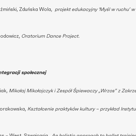
Kuźmiński, Zduńska Wola,
projekt edukacyjny 'Myśl w ruchu’ w
Rodowicz,
Oratorium Dance Project.
ntegracji społecznej
iak,
Mikołaj Mikołajczyk i Zespół Śpiewaczy „Wrzos” z Zakr
Dworakowska,
Kształcenie praktyków kultury – przykład Instytu
uss – West, Szwajcaria,
An holistic approach to ballet trainin