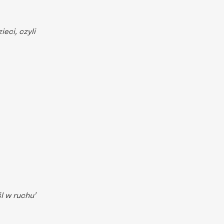
eci, czyli
l w ruchu’