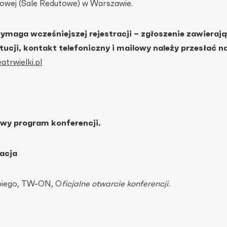
owej (Sale Redutowe) w Warszawie.
ymaga wcześniejszej rejestracji – zgłoszenie zawierają
ucji, kontakt telefoniczny i mailowy należy przesłać na
trwielki.pl
wy program konferencji.
racja
iego, TW-ON, O
ficjalne otwarcie konferencji.