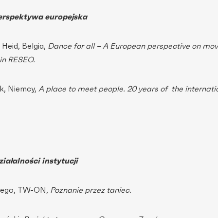
erspektywa europejska
 Heid, Belgia,
Dance for all – A European perspective on m
in RESEO.
tek, Niemcy,
A place to meet people. 20 years of the internati
iałalności instytucji
piego, TW-ON,
Poznanie przez taniec.