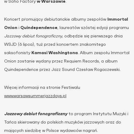
w Soho Factory
w Warszawie
.
Koncert promujący debiutanckie albumy zespołów
Immortal
Onion
i
Quindependence
, laureatów szóstej edycji programu
Jazzowy debiut fonograficzny
, odbędzie się pierwszego dnia
WSJD (6 lipca), tuż przed koncertem znakomitego
saksofonisty
Kamasi Washingtona
. Album zespołu Immortal
Onion zostanie wydany przez Requiem Records
, a album
Quindependence przez Jazz Sound Czesław Rogaczewski.
Więcej informacji na stronie Festiwalu
www.warsawsummerjazzdays.pl
Jazzowy debiut fonograficzny
to program Instytutu Muzyki i
Tańca skierowany do polskich muzyków jazzowych oraz do
mających siedzibę w Polsce wydawców nagrań.