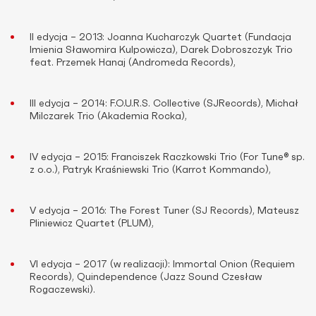
II edycja – 2013: Joanna Kucharczyk Quartet (Fundacja
Imienia Sławomira Kulpowicza), Darek Dobroszczyk Trio
feat. Przemek Hanaj (Andromeda Records),
III edycja – 2014: F.O.U.R.S. Collective (SJRecords), Michał
Milczarek Trio (Akademia Rocka),
IV edycja – 2015: Franciszek Raczkowski Trio (For Tune® sp.
z o.o.), Patryk Kraśniewski Trio (Karrot Kommando),
V edycja – 2016: The Forest Tuner (SJ Records), Mateusz
Pliniewicz Quartet (PLUM),
VI edycja – 2017 (w realizacji): Immortal Onion (Requiem
Records)
, Quindependence (Jazz Sound Czesław
Rogaczewski).