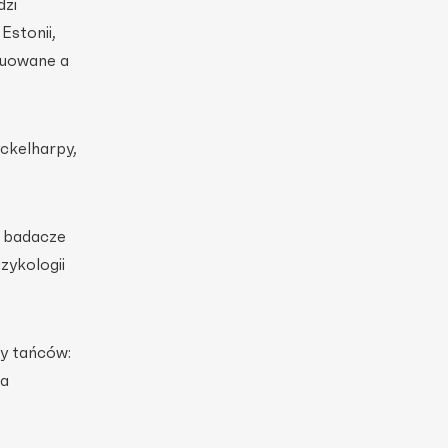
dzi
Estonii,
truowane a
yckelharpy,
i badacze
zykologii
y tańców:
ia