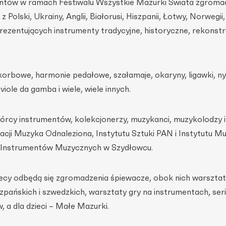
entów w ramach Festiwalu Wszystkie Mazurki Świata zgroma
ski, Ukrainy, Anglii, Białorusi, Hiszpanii, Łotwy, Norwegii, 
prezentujących instrumenty tradycyjne, historyczne, rekons
 korbowe, harmonie pedałowe, szałamaje, okaryny, ligawki, n
 viole da gamba i wiele, wiele innych.
rcy instrumentów, kolekcjonerzy, muzykanci, muzykolodzy 
dacji Muzyka Odnaleziona, Instytutu Sztuki PAN i Instytutu Mu
Instrumentów Muzycznych w Szydłowcu.
cy odbędą się zgromadzenia śpiewacze, obok nich warsztat
szpańskich i szwedzkich, warsztaty gry na instrumentach, ser
, a dla dzieci – Małe Mazurki.