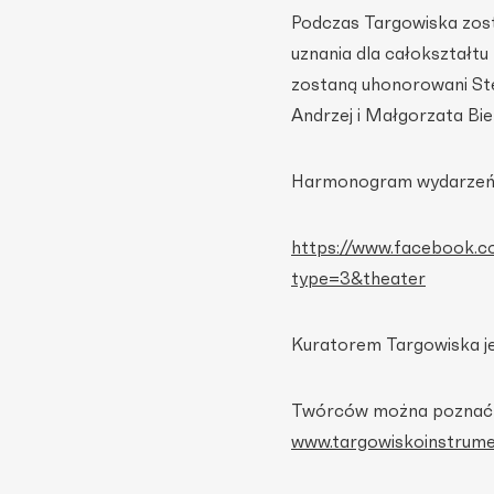
Podczas Targowiska zo
uznania dla całokształtu
zostaną uhonorowani St
Andrzej i Małgorzata Bi
Harmonogram wydarzeń
https://www.facebook
type=3&theater
Kuratorem Targowiska j
Twórców można poznać i 
www.targowiskoinstrume