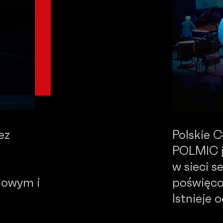
ez
Polskie 
POLMIC j
w sieci 
dowym i
poświęco
Istnieje 