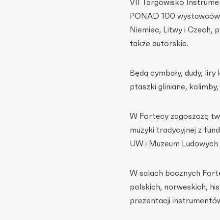
VII Targowisko Instrum
PONAD 100 wystawców z Pol
Niemiec, Litwy i Czech, 
także autorskie.
Będą cymbały, dudy, liry
ptaszki gliniane, kalimby,
W Fortecy zagoszczą twó
muzyki tradycyjnej z fun
UW i Muzeum Ludowych 
W salach bocznych Forte
polskich, norweskich, hi
prezentacji instrumentów