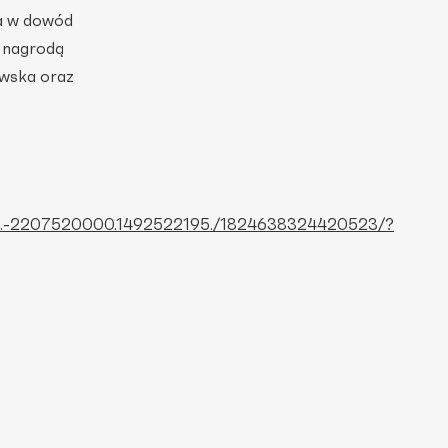
a w dowód
u nagrodą
wska oraz
13.-2207520000.1492522195./1824638324420523/?