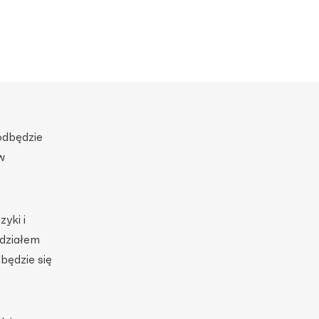
dbędzie
w
yki i
udziałem
dbędzie się