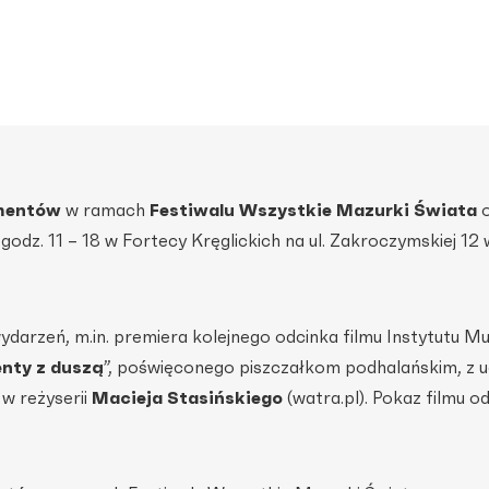
umentów
w ramach
Festiwalu Wszystkie Mazurki Świata
o
 godz. 11 – 18 w Fortecy Kręglickich na ul. Zakroczymskiej 12 
arzeń, m.in. premiera kolejnego odcinka filmu Instytutu Muz
nty z duszą
”, poświęconego piszczałkom podhalańskim, z 
, w reżyserii
Macieja Stasińskiego
(watra.pl). Pokaz filmu o