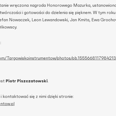
stanie wręczona nagroda Honorowego Mazurka, ustanowion
 twórczości i gotowości do dzielenia się pięknem. W tym rok
efan Nowaczek, Leon Lewandowski, Jan Kmita, Ewa Grocho
eńkowscy.
:
.com/Targowiskoinstrumentow/photos/pb.15556681179842
est
Piotr Piszczatowski
.
kontaktować się z nimi dzięki stronie:
ntow.pl