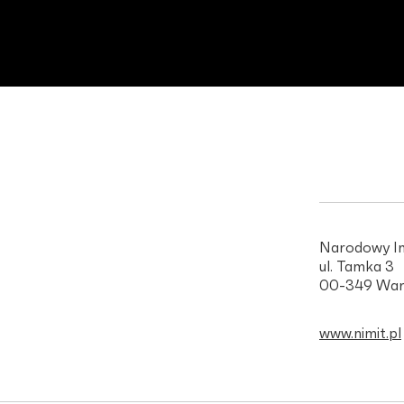
Narodowy In
ul. Tamka 3
00-349 War
www.nimit.pl