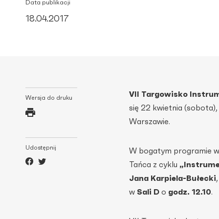
Data publikacji
18.04.2017
VII Targowisko Instr
Wersja do druku
się 22 kwietnia (sobota),
Warszawie.
Udostępnij
W bogatym programie wyd
Tańca z cyklu
„Instrume
Jana Karpiela-Bułecki
w
Sali D
o
godz. 12.10
.