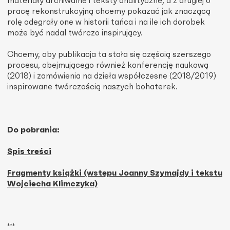
materiały archiwalne i teksty analityczne, a z drugiej o
pracę rekonstrukcyjną chcemy pokazać jak znaczącą
rolę odegrały one w historii tańca i na ile ich dorobek
może być nadal twórczo inspirujący.
Chcemy, aby publikacja ta stała się częścią szerszego
procesu, obejmującego również konferencję naukową
(2018) i zamówienia na dzieła współczesne (2018/2019)
inspirowane twórczością naszych bohaterek.
Do pobrania:
Spis treści
Fragmenty książki (wstępu Joanny Szymajdy i tekstu
Wojciecha Klimczyka)
***