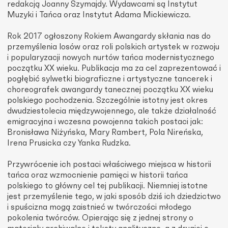
redakcją Joanny Szymajdy. Wydawcami są Instytut
Muzyki i Tańca oraz Instytut Adama Mickiewicza.
Rok 2017 ogłoszony Rokiem Awangardy skłania nas do
przemyślenia losów oraz roli polskich artystek w rozwoju
i popularyzacji nowych nurtów tańca modernistycznego
początku XX wieku. Publikacja ma za cel zaprezentować i
pogłębić sylwetki biograficzne i artystyczne tancerek i
choreografek awangardy tanecznej początku XX wieku
polskiego pochodzenia. Szczególnie istotny jest okres
dwudziestolecia międzywojennego, ale także działalność
emigracyjna i wczesna powojenna takich postaci jak:
Bronisława Niżyńska, Mary Rambert, Pola Nireńska,
Irena Prusicka czy Yanka Rudzka.
Przywrócenie ich postaci właściwego miejsca w historii
tańca oraz wzmocnienie pamięci w historii tańca
polskiego to główny cel tej publikacji. Niemniej istotne
jest przemyślenie tego, w jaki sposób dziś ich dziedzictwo
i spuścizna mogą zaistnieć w twórczości młodego
pokolenia twórców. Opierając się z jednej strony o