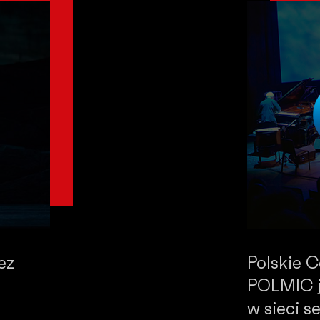
ez
Polskie 
POLMIC j
w sieci 