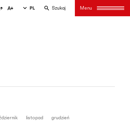
PL
Szukaj
dziernik
listopad
grudzień