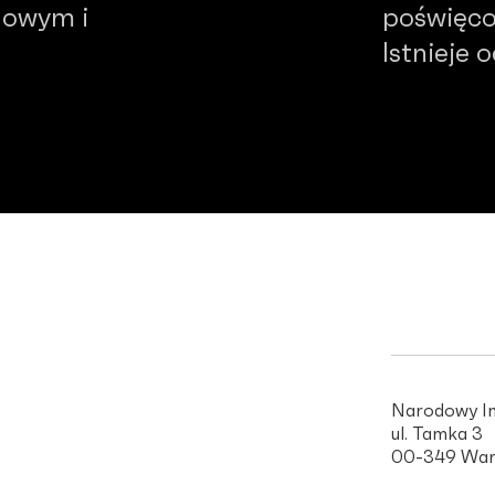
dowym i
poświęco
Istnieje 
Narodowy In
ul. Tamka 3
00-349 War