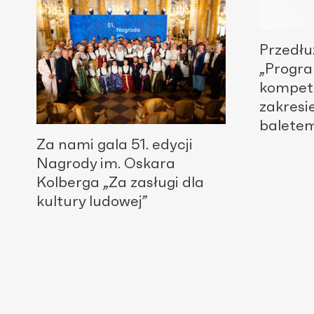
Przedł
„Progr
kompete
zakresi
balete
Za nami gala 51. edycji
Nagrody im. Oskara
Kolberga „Za zasługi dla
kultury ludowej”