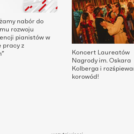
użamy nabór do
amu rozwoju
ncji pianistów w
e pracy z
Koncert Laureatów
m”
Nagrody im. Oskara
Kolberga i rozśpiewa
korowód!