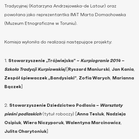
Tradycyjnej (Katarzyna Andrzejowska-de Latour) oraz
powołana jako reprezentantka IMiT Marta Domachowska
(Muzeum Etnograficzne w Toruniu).
Komisja wyłoniła do realizacji następujące projekty:
1.
Stowarzyszenie „Trójwiejska” –
Kurpiogranie 2014 –
Szkoła Tradycji Kurpiowskiej
[
Ryszard Maniurski
,
Jan Kania
,
Zespół śpiewaczek „Bandysiaki”
,
Zofia Warych
,
Marianna
Bączek
]
2.
Stowarzyszenie Dziedzictwo Podlasia –
Warsztaty
pieśni podlaskich
(tytuł roboczy) [
Anna Tesluk
,
Nadzieja
Osipiuk
,
Wiera Niczyporuk
,
Walentyna Marcinowicz
,
Julita Charytoniuk
]