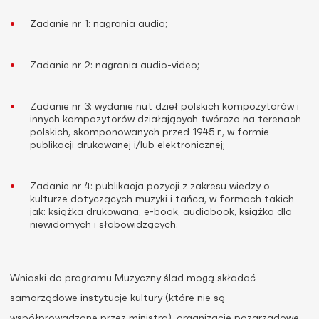
Zadanie nr 1: nagrania audio;
Zadanie nr 2: nagrania audio-video;
Zadanie nr 3: wydanie nut dzieł polskich kompozytorów i
innych kompozytorów działających twórczo na terenach
polskich, skomponowanych przed 1945 r., w formie
publikacji drukowanej i/lub elektronicznej;
Zadanie nr 4: publikacja pozycji z zakresu wiedzy o
kulturze dotyczących muzyki i tańca, w formach takich
jak: książka drukowana, e-book, audiobook, książka dla
niewidomych i słabowidzących.
Wnioski do programu Muzyczny ślad mogą składać
samorządowe instytucje kultury (które nie są
współprowadzone przez ministra), organizacje pozarządowe,