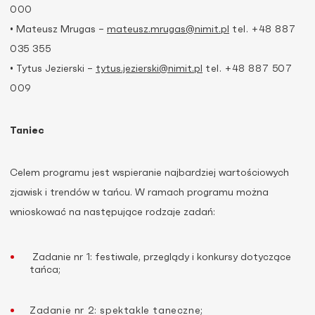
000
• Mateusz Mrugas –
mateusz.mrugas@nimit.pl
tel. +48 887
035 355
• Tytus Jezierski –
tytus.jezierski@nimit.pl
tel. +48 887 507
009
Taniec
Celem programu jest wspieranie najbardziej wartościowych
zjawisk i trendów w tańcu. W ramach programu można
wnioskować na następujące rodzaje zadań:
Zadanie nr 1: festiwale, przeglądy i konkursy dotyczące
tańca;
Zadanie nr 2: spektakle taneczne;