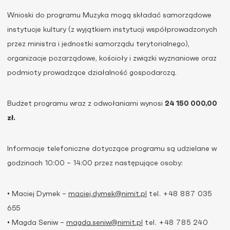
Wnioski do programu Muzyka mogą składać samorządowe
instytucje kultury (z wyjątkiem instytucji współprowadzonych
przez ministra i jednostki samorządu terytorialnego),
organizacje pozarządowe, kościoły i związki wyznaniowe oraz
podmioty prowadzące działalność gospodarczą.
Budżet programu wraz z odwołaniami wynosi
24 150 000,00
zł.
Informacje telefoniczne dotyczące programu są udzielane w
godzinach 10:00 – 14:00 przez następujące osoby:
• Maciej Dymek –
maciej.dymek@nimit.pl
tel. +48 887 035
655
• Magda Seniw –
magda.seniw@nimit.pl
tel. +48 785 240